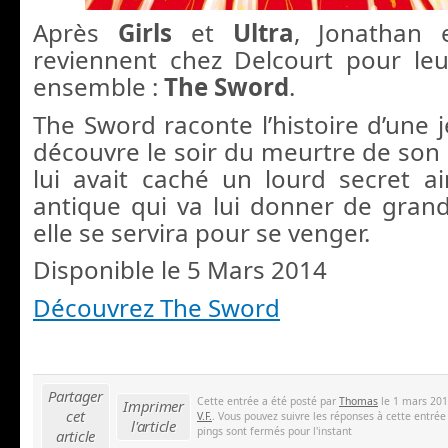
Après
Girls
et
Ultra
, Jonathan 
reviennent chez Delcourt pour leu
ensemble :
The Sword
.
The Sword raconte l’histoire d’une
découvre le soir du meurtre de son 
lui avait caché un lourd secret a
antique qui va lui donner de gran
elle se servira pour se venger.
Disponible le 5 Mars 2014
Découvrez The Sword
Partager
Cette entrée a été posté par
Thomas
le 1 mars 201
Imprimer
cet
V.F.
. Vous pouvez suivre les réponses à cette entrée
l'article
pings sont fermés pour l'instant
article