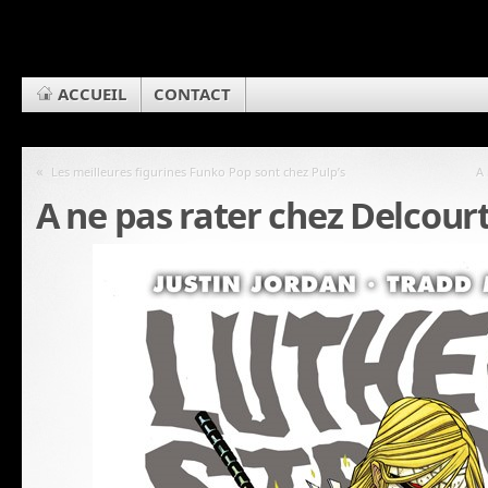
ACCUEIL
CONTACT
«
Les meilleures figurines Funko Pop sont chez Pulp’s
A 
A ne pas rater chez Delcourt