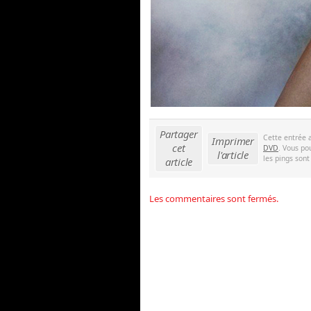
Partager
Cette entrée 
Imprimer
cet
DVD
. Vous po
l'article
les pings sont
article
Les commentaires sont fermés.