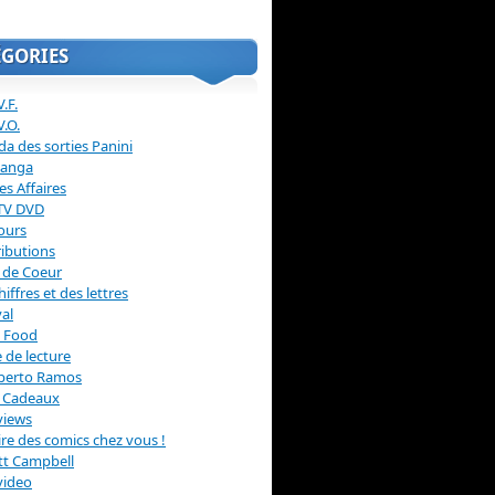
ÉGORIES
.F.
V.O.
a des sorties Panini
anga
s Affaires
 TV DVD
ours
ibutions
 de Coeur
hiffres et des lettres
val
 Food
 de lecture
erto Ramos
s Cadeaux
views
 lire des comics chez vous !
ott Campbell
video