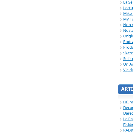
La Sé
Lectu
Mike 
My T
Non c
Nosta
Origi
Podc
Produ
Sket
Sollic
Un Ar
Vie d
ARTI
Où p
Décou
Dared
Le Pa
l’édit
RADI