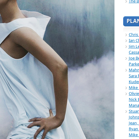
The B
PLA
Chris
Ian C
Jim L
Cassa
Joe B
Parke
Mahmu
Sara 
Kuder
Mike 
Olivi
Nick 
Mana
Stuar
Johns
Jean,
Ryan 
Mike