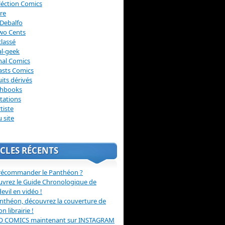
léction Comics
re
Debalfo
wo Cents
lassé
l-geek
nal Comics
asts Comics
its dérivés
chbooks
itations
tiste
u site
CLES RÉCENTS
récommander le Panthéon ?
vrez le Guide Chronologique de
evil en vidéo !
nthéon, découvrez la couverture de
ion librairie !
O COMICS maintenant sur INSTAGRAM