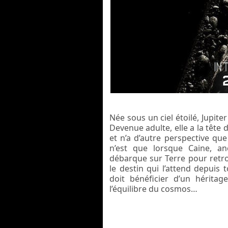
Née sous un ciel étoilé, Jupit
Devenue adulte, elle a la tête 
et n’a d’autre perspective que
n’est que lorsque Caine, an
débarque sur Terre pour retr
le destin qui l’attend depuis 
doit bénéficier d’un héritag
l’équilibre du cosmos…