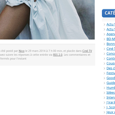
CAT
Actu V
Actu 
Agend
BD-M
Bonne
Ciné
a été posté par
Nico
le 29 mars 2014 à 7 h 00 min, et placée dans
Ciné TV
Conc
uvez suivre les réponses à cette entrée via
RSS 2.0
. Les commentaires et
Contr
 fermés pour l'instant
Coup
Des c
Festi
Good
Guide
Humb
Idée
Inter
J'irai
J. Sc
Jeux 