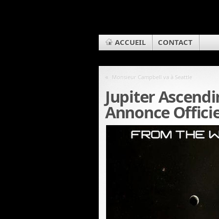
ACCUEIL
CONTACT
«
Monsieur Campbell va à Seattle
Jupiter Ascend
Annonce Officie