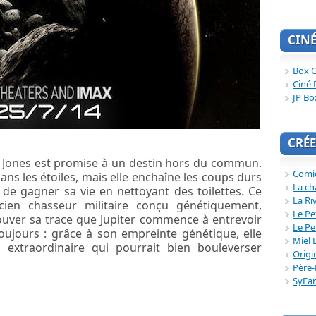
CIN
Box O
Ciné 
JP Bo
CRÉE
er Jones est promise à un destin hors du commun.
Comi
dans les étoiles, mais elle enchaîne les coups durs
La ch
 de gagner sa vie en nettoyant des toilettes. Ce
La Ri
cien chasseur militaire conçu génétiquement,
Le Pe
ouver sa trace que Jupiter commence à entrevoir
Le Pe
toujours : grâce à son empreinte génétique, elle
Miel 
e extraordinaire qui pourrait bien bouleverser
Origi
Père-
SyFa