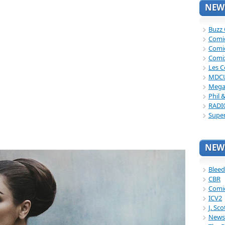
NEWS
Buzz
Comi
Comi
Comi
Les C
MDC
Mega
Phil 
RADI
Supe
NEWS
Bleed
CBR
Comi
ICV2
J. Sc
News