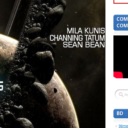
COM
COMI
BD
9ème