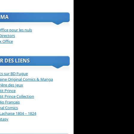
ÉMA
ffice pour les nuls
Directors
x Office
R DES LIENS
cs sur BD Fugue
aine Original Comics & Manga
vière des Jeux
tit Prince
tit Prince Collection
Bio Français
nal Comics
Lachaise 1804 – 1824
ntasy