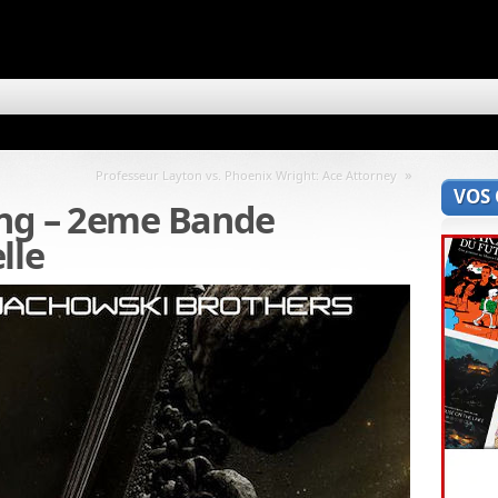
»
Professeur Layton vs. Phoenix Wright: Ace Attorney
VOS
ing – 2eme Bande
lle