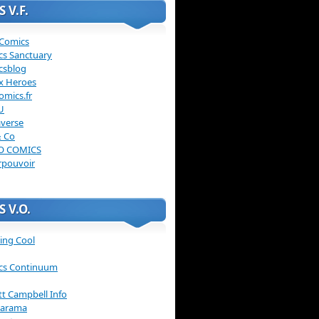
 V.F.
 Comics
cs Sanctuary
csblog
x Heroes
omics.fr
U
verse
& Co
O COMICS
rpouvoir
 V.O.
ing Cool
cs Continuum
ott Campbell Info
arama