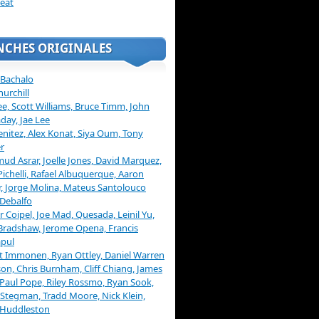
eat
NCHES ORIGINALES
 Bachalo
hurchill
ee, Scott Williams, Bruce Timm, John
day, Jae Lee
enitez, Alex Konat, Siya Oum, Tony
r
d Asrar, Joelle Jones, David Marquez,
Pichelli, Rafael Albuquerque, Aaron
, Jorge Molina, Mateus Santolouco
Debalfo
er Coipel, Joe Mad, Quesada, Leinil Yu,
Bradshaw, Jerome Opena, Francis
pul
t Immonen, Ryan Ottley, Daniel Warren
on, Chris Burnham, Cliff Chiang, James
 Paul Pope, Riley Rossmo, Ryan Sook,
Stegman, Tradd Moore, Nick Klein,
 Huddleston