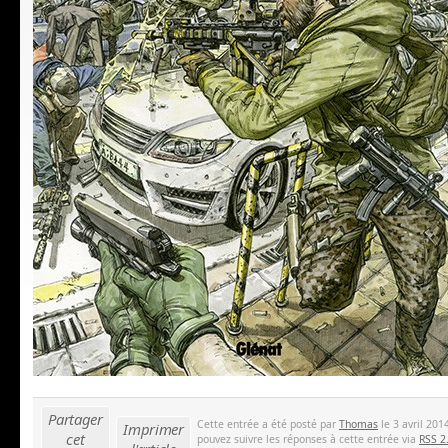
Partager
Cette entrée a été posté par
Thomas
le 3 avril 201
Imprimer
cet
pouvez suivre les réponses à cette entrée via
RSS 2