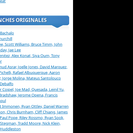
eat
NCHES ORIGINALES
 Bachalo
hurchill
ee, Scott Williams, Bruce Timm, John
day, Jae Lee
enitez, Alex Konat, Siya Oum, Tony
r
d Asrar, Joelle Jones, David Marquez,
Pichelli, Rafael Albuquerque, Aaron
, Jorge Molina, Mateus Santolouco
Debalfo
er Coipel, Joe Mad, Quesada, Leinil Yu,
Bradshaw, Jerome Opena, Francis
pul
t Immonen, Ryan Ottley, Daniel Warren
on, Chris Burnham, Cliff Chiang, James
 Paul Pope, Riley Rossmo, Ryan Sook,
Stegman, Tradd Moore, Nick Klein,
 Huddleston