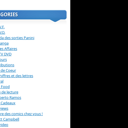
ÉGORIES
.F.
V.O.
a des sorties Panini
anga
s Affaires
 TV DVD
ours
ibutions
 de Coeur
hiffres et des lettres
val
 Food
 de lecture
erto Ramos
s Cadeaux
views
 lire des comics chez vous !
ott Campbell
video