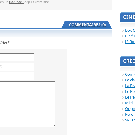
ien un
trackback
depuis votre site.
CIN
COMMENTAIRES (0)
Box O
Ciné 
JP Bo
TANT
CRÉE
Comi
La ch
La Ri
Le Pe
Le Pe
Miel 
Origi
Père-
SyFa