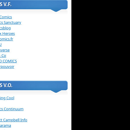
 V.F.
 Comics
cs Sanctuary
csblog
x Heroes
omics.fr
U
verse
& Co
O COMICS
rpouvoir
 V.O.
ing Cool
cs Continuum
ott Campbell Info
arama