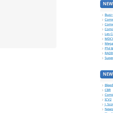
NEWS
Buzz
Comi
Comi
Comi
Les C
MDC
Mega
Phil 
RADI
Supe
NEWS
Bleed
CBR
Comi
ICV2
J. Sc
News