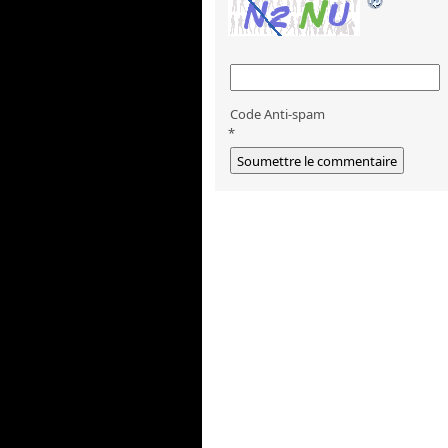
Code Anti-spam
*