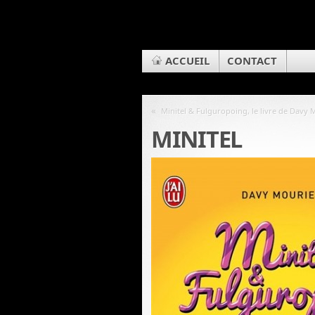
ACCUEIL
CONTACT
«
Minitel & Fulguropoing, le livre de Davy 
MINITEL