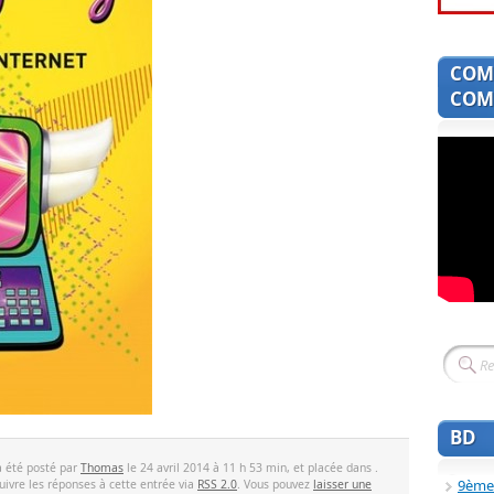
COM
COMI
BD
a été posté par
Thomas
le 24 avril 2014 à 11 h 53 min, et placée dans .
9ème
uivre les réponses à cette entrée via
RSS 2.0
. Vous pouvez
laisser une