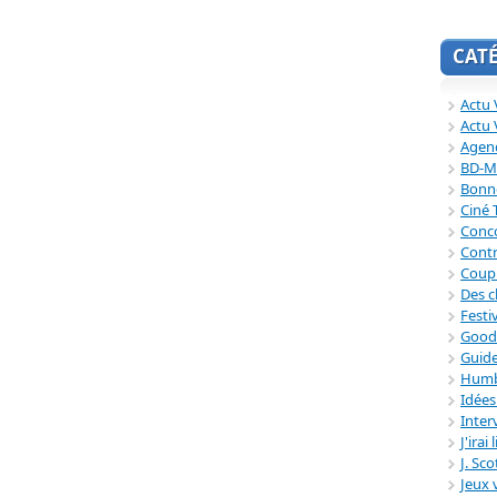
CAT
Actu V
Actu 
Agend
BD-M
Bonne
Ciné
Conc
Contr
Coup
Des c
Festi
Good
Guide
Humb
Idée
Inter
J'irai
J. Sc
Jeux 