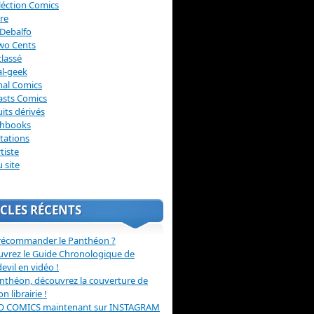
léction Comics
re
Debalfo
wo Cents
lassé
l-geek
nal Comics
asts Comics
its dérivés
chbooks
itations
tiste
u site
CLES RÉCENTS
récommander le Panthéon ?
vrez le Guide Chronologique de
evil en vidéo !
nthéon, découvrez la couverture de
ion librairie !
O COMICS maintenant sur INSTAGRAM