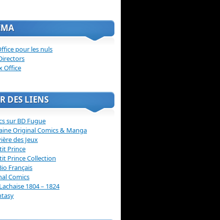
ÉMA
ffice pour les nuls
Directors
x Office
R DES LIENS
cs sur BD Fugue
aine Original Comics & Manga
vière des Jeux
tit Prince
tit Prince Collection
Bio Français
nal Comics
Lachaise 1804 – 1824
ntasy