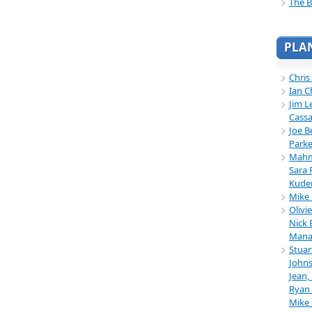
The B
PLA
Chris
Ian C
Jim L
Cassa
Joe B
Parke
Mahmu
Sara 
Kuder
Mike 
Olivi
Nick 
Mana
Stuar
Johns
Jean,
Ryan 
Mike