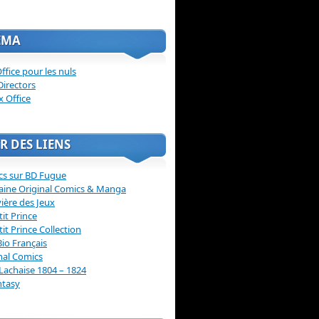
ÉMA
ffice pour les nuls
Directors
x Office
R DES LIENS
cs sur BD Fugue
aine Original Comics & Manga
vière des Jeux
tit Prince
tit Prince Collection
Bio Français
nal Comics
Lachaise 1804 – 1824
ntasy