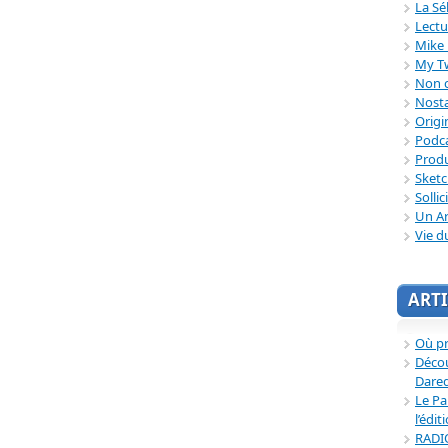
La Sé
Lectu
Mike 
My T
Non c
Nosta
Origi
Podc
Produ
Sket
Sollic
Un Ar
Vie d
ARTI
Où p
Décou
Dared
Le Pa
l’édit
RADI