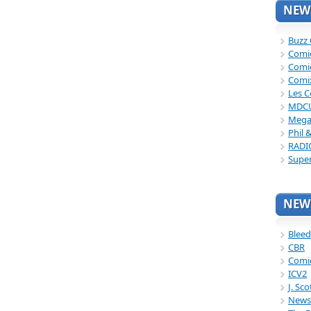
NEWS
Buzz
Comi
Comi
Comi
Les C
MDC
Mega
Phil 
RADI
Supe
NEWS
Bleed
CBR
Comi
ICV2
J. Sc
News