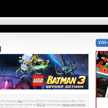
VOS
g
a été posté par
Nico
le 31 mai 2014 à 17 h 20 min, et placée dans . Vous
 les réponses à cette entrée via
RSS 2.0
. Vous pouvez
laisser une réponse
,