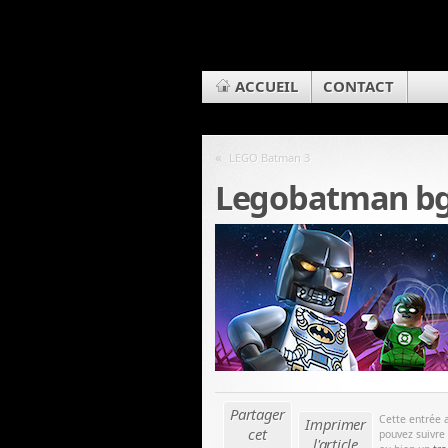
ACCUEIL
CONTACT
«
LEGO Batman 3
Legobatman b
Partager
Cette entrée 
Imprimer
cet
pouvez suivre
l'article