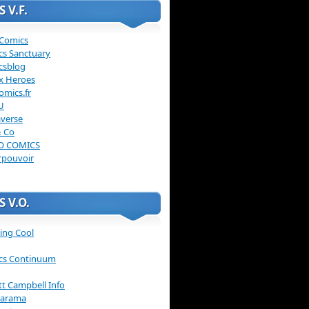
 V.F.
 Comics
cs Sanctuary
csblog
x Heroes
omics.fr
U
verse
& Co
O COMICS
rpouvoir
 V.O.
ing Cool
cs Continuum
ott Campbell Info
arama