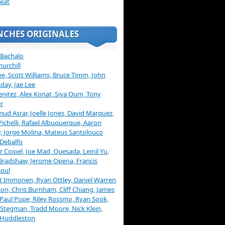
eat
NCHES ORIGINALES
 Bachalo
hurchill
ee, Scott Williams, Bruce Timm, John
day, Jae Lee
enitez, Alex Konat, Siya Oum, Tony
r
d Asrar, Joelle Jones, David Marquez,
Pichelli, Rafael Albuquerque, Aaron
, Jorge Molina, Mateus Santolouco
Debalfo
er Coipel, Joe Mad, Quesada, Leinil Yu,
Bradshaw, Jerome Opena, Francis
pul
t Immonen, Ryan Ottley, Daniel Warren
on, Chris Burnham, Cliff Chiang, James
 Paul Pope, Riley Rossmo, Ryan Sook,
Stegman, Tradd Moore, Nick Klein,
 Huddleston