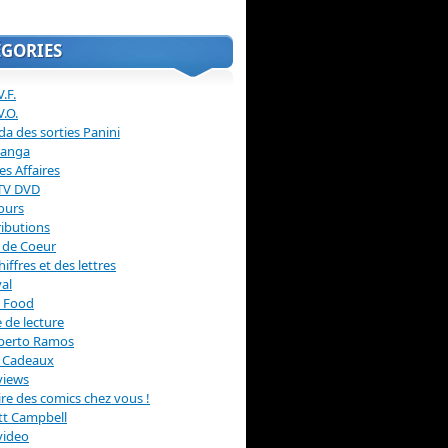
ÉGORIES
.F.
V.O.
a des sorties Panini
anga
s Affaires
 TV DVD
ours
ibutions
 de Coeur
hiffres et des lettres
val
 Food
 de lecture
erto Ramos
s Cadeaux
views
 lire des comics chez vous !
ott Campbell
video