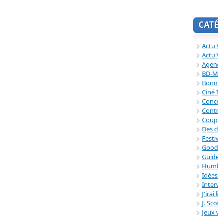
CAT
Actu V
Actu 
Agend
BD-M
Bonne
Ciné
Conc
Contr
Coup
Des c
Festi
Good
Guide
Humb
Idée
Inter
J'irai
J. Sc
Jeux 