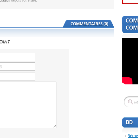
ackback
depuis votre site.
COM
COMMENTAIRES (0)
COMI
TANT
BD
9ème