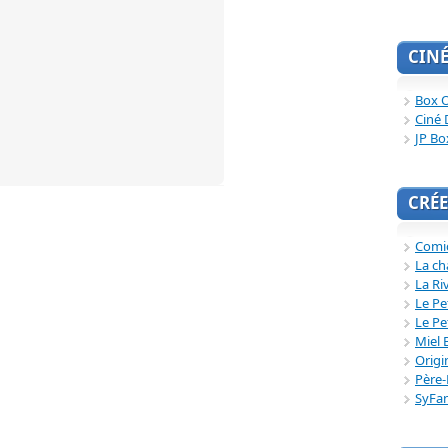
CIN
Box O
Ciné 
JP Bo
CRÉE
Comi
La ch
La Ri
Le Pe
Le Pe
Miel 
Origi
Père-
SyFa