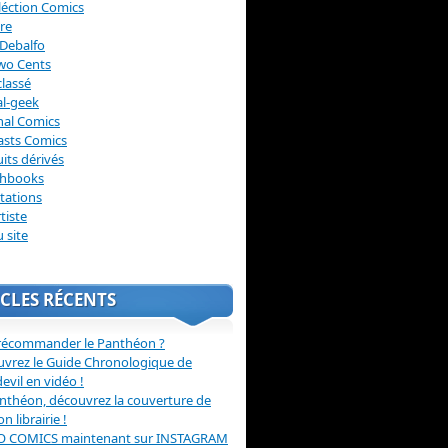
léction Comics
re
Debalfo
wo Cents
lassé
l-geek
nal Comics
asts Comics
its dérivés
chbooks
itations
tiste
u site
CLES RÉCENTS
récommander le Panthéon ?
vrez le Guide Chronologique de
evil en vidéo !
nthéon, découvrez la couverture de
ion librairie !
O COMICS maintenant sur INSTAGRAM