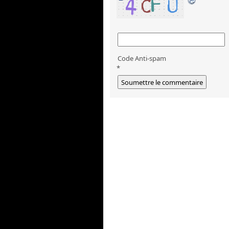
Code Anti-spam
*