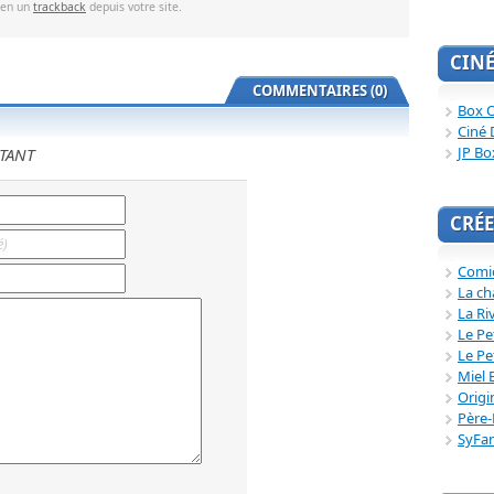
ien un
trackback
depuis votre site.
CIN
COMMENTAIRES (0)
Box O
Ciné 
JP Bo
TANT
CRÉE
Comi
La ch
La Ri
Le Pe
Le Pe
Miel 
Origi
Père-
SyFa