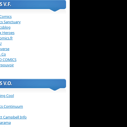
 V.F.
 Comics
cs Sanctuary
csblog
x Heroes
omics.fr
U
verse
& Co
O COMICS
rpouvoir
 V.O.
ing Cool
cs Continuum
ott Campbell Info
arama