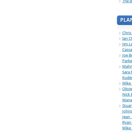
The B
PLA
Chris
Ian C
Jim L
Cassa
Joe B
Parke
Mahmu
Sara 
Kuder
Mike 
Olivi
Nick 
Mana
Stuar
Johns
Jean,
Ryan 
Mike