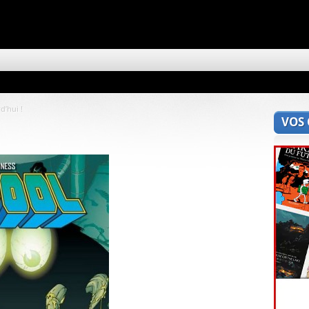
d’hui !
VOS