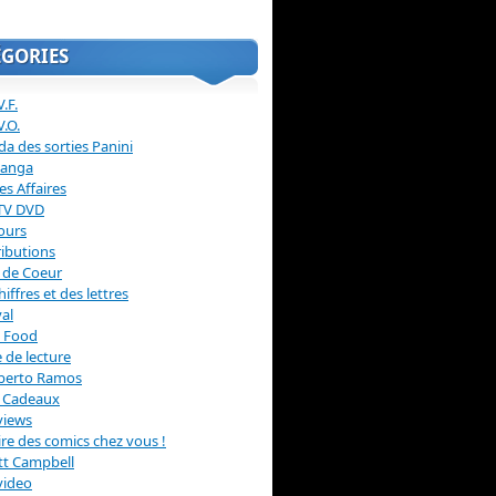
ÉGORIES
.F.
V.O.
a des sorties Panini
anga
s Affaires
 TV DVD
ours
ibutions
 de Coeur
hiffres et des lettres
val
 Food
 de lecture
erto Ramos
s Cadeaux
views
 lire des comics chez vous !
ott Campbell
video