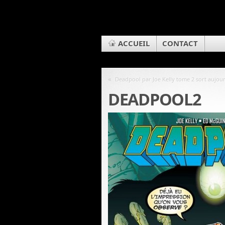
ACCUEIL
CONTACT
«
Deadpool par Joe Kelly tome 2 sort aujour
DEADPOOL2