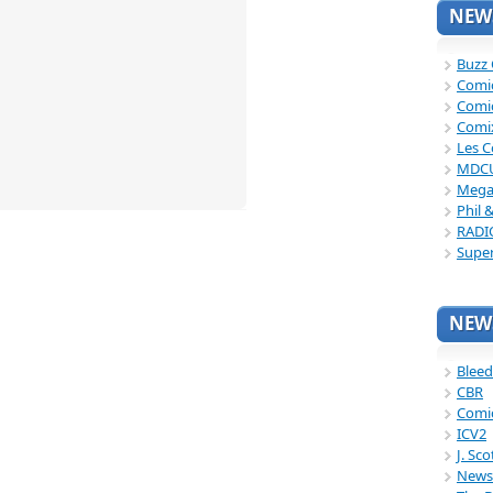
NEWS
Buzz
Comi
Comi
Comi
Les C
MDC
Mega
Phil 
RADI
Supe
NEWS
Bleed
CBR
Comi
ICV2
J. Sc
News