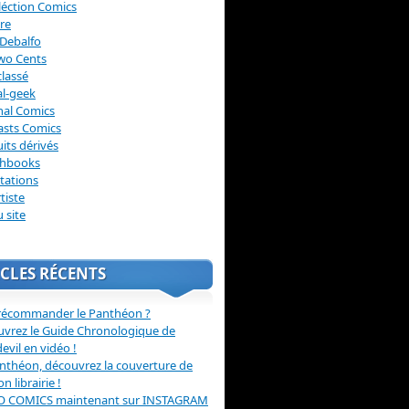
léction Comics
re
Debalfo
wo Cents
lassé
l-geek
nal Comics
asts Comics
its dérivés
chbooks
itations
tiste
u site
CLES RÉCENTS
récommander le Panthéon ?
vrez le Guide Chronologique de
evil en vidéo !
nthéon, découvrez la couverture de
ion librairie !
O COMICS maintenant sur INSTAGRAM