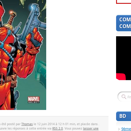
COM
COMI
BD
a été posté par
Thomas
le 12 juin 2014 à 12 h 01 min, et placée dans .
9ème
uivre les réponses à cette entrée via
RSS 2.0
. Vous pouvez
laisser une