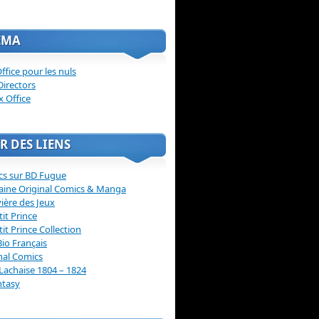
ÉMA
ffice pour les nuls
Directors
x Office
R DES LIENS
cs sur BD Fugue
aine Original Comics & Manga
vière des Jeux
tit Prince
tit Prince Collection
Bio Français
nal Comics
Lachaise 1804 – 1824
ntasy