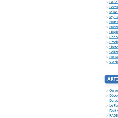
La Sé
Lectu
Mike 
My T
Non c
Nosta
Origi
Podc
Produ
Sket
Sollic
Un Ar
Vie d
ARTI
Où p
Décou
Dared
Le Pa
l’édit
RADI