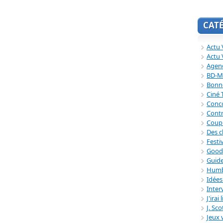
CAT
Actu V
Actu 
Agend
BD-M
Bonne
Ciné
Conc
Contr
Coup
Des c
Festi
Good
Guide
Humb
Idée
Inter
J'irai
J. Sc
Jeux 