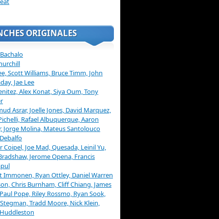
eat
NCHES ORIGINALES
 Bachalo
hurchill
ee, Scott Williams, Bruce Timm, John
day, Jae Lee
enitez, Alex Konat, Siya Oum, Tony
r
d Asrar, Joelle Jones, David Marquez,
Pichelli, Rafael Albuquerque, Aaron
, Jorge Molina, Mateus Santolouco
Debalfo
er Coipel, Joe Mad, Quesada, Leinil Yu,
Bradshaw, Jerome Opena, Francis
pul
t Immonen, Ryan Ottley, Daniel Warren
on, Chris Burnham, Cliff Chiang, James
 Paul Pope, Riley Rossmo, Ryan Sook,
Stegman, Tradd Moore, Nick Klein,
 Huddleston