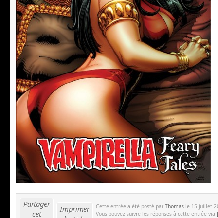
Partager
Cette entrée a été posté par
Thomas
le 15 juillet 
Imprimer
cet
Vous pouvez suivre les réponses à cette entrée via