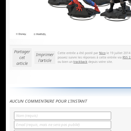
Partager
Cette entrée a été posté par
Nico
le 19 juillet 2014
Imprimer
cet
pouvez suivre les réponses à cette entrée via
RSS 2
l'article
ou bien un
trackback
depuis votre site.
article
AUCUN COMMENTAIRE POUR L'INSTANT