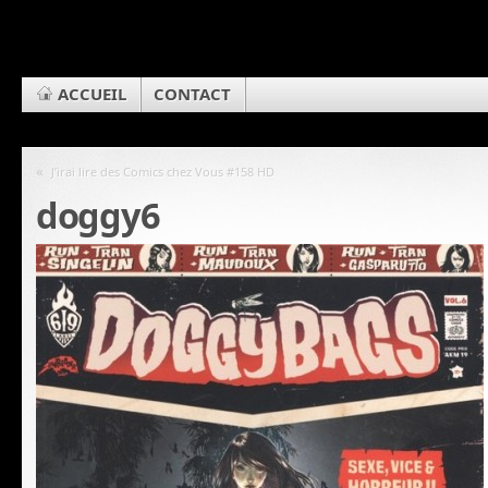
ACCUEIL
CONTACT
«
J’irai lire des Comics chez Vous #158 HD
doggy6