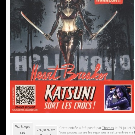
Partager
Cette entrée a été posté par
Thomas
le 29 juillet 
Imprimer
cet
Vous pouvez suivre les réponses à cette entrée via