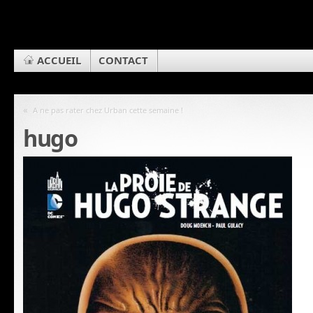
ACCUEIL
CONTACT
«
A ne pas rater chez Urban cette semaine !
hugo