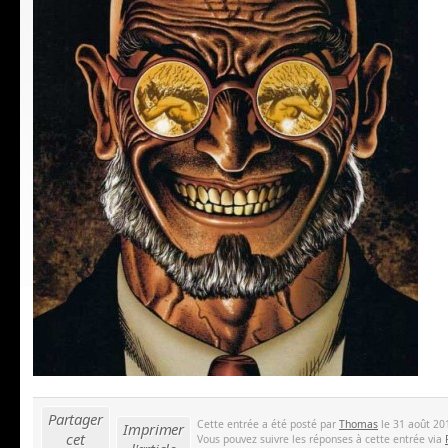
Partager
Cette entrée a été posté par
Thomas
le 31 août 201
Imprimer
cet
Vous pouvez suivre les réponses à cette entrée via