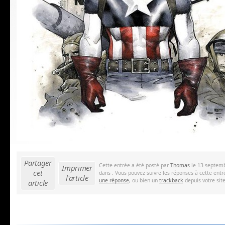
Partager
Cette entrée a été posté par
Thomas
le 13 septemb
Imprimer
cet
dans . Vous pouvez suivre les réponses à cette entr
l'article
une réponse
, ou bien un
trackback
depuis votre site
article