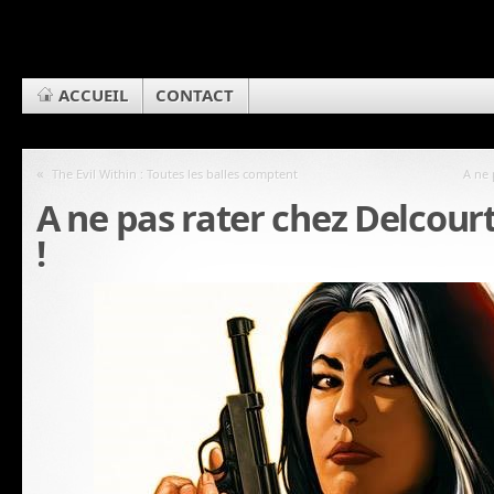
ACCUEIL
CONTACT
«
The Evil Within : Toutes les balles comptent
A ne 
A ne pas rater chez Delcour
!