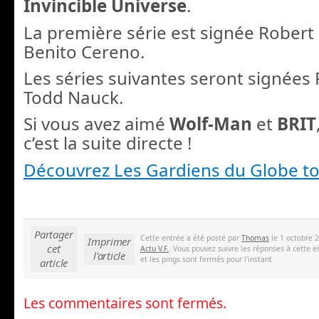
Invincible Universe
.
La première série est signée Robert
Benito Cereno.
Les séries suivantes seront signées 
Todd Nauck.
Si vous avez aimé
Wolf-Man
et
BRIT
c’est la suite directe !
Découvrez Les Gardiens du Globe t
Partager
Cette entrée a été posté par
Thomas
le 1 octobre 2
Imprimer
cet
Actu V.F.
. Vous pouvez suivre les réponses à cette e
l'article
et les pings sont fermés pour l'instant
article
Les commentaires sont fermés.