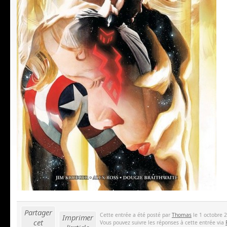
Partager
Cette entrée a été posté par
Thomas
le 1 octobre 2
Imprimer
cet
Vous pouvez suivre les réponses à cette entrée via