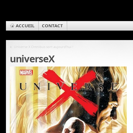
ACCUEIL
CONTACT
«
Universe X Omnibus sort aujourd’hui !
universeX