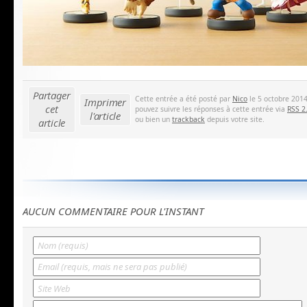
Partager
Cette entrée a été posté par
Nico
le 5 octobre 2014
Imprimer
cet
pouvez suivre les réponses à cette entrée via
RSS 2
l'article
ou bien un
trackback
depuis votre site.
article
AUCUN COMMENTAIRE POUR L'INSTANT