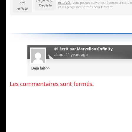
cet
Actu V.O.
. Vous pouvez suivre les réponses à cette 
l'article
et les pings sont fermés pour l'instant
article
#1
écrit par
MarvellousInfinity
about 11 years ago
Déjà fait^^
Les commentaires sont fermés.