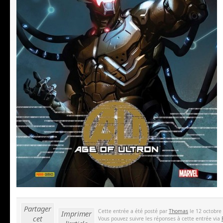
Partager
Cette entrée a été posté par
Thomas
le 12 octobre 
Imprimer
cet
Vous pouvez suivre les réponses à cette entrée via