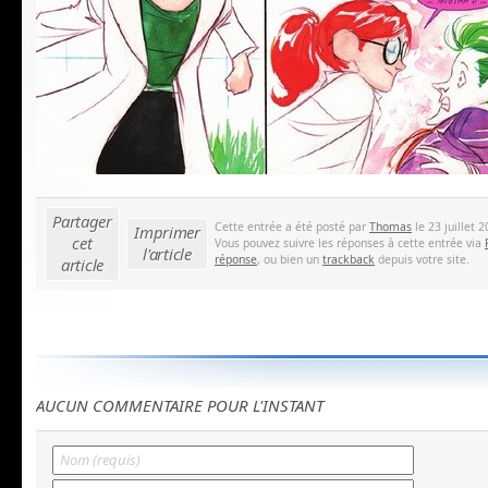
Partager
Cette entrée a été posté par
Thomas
le 23 juillet 
Imprimer
cet
Vous pouvez suivre les réponses à cette entrée via
l'article
réponse
, ou bien un
trackback
depuis votre site.
article
AUCUN COMMENTAIRE POUR L'INSTANT