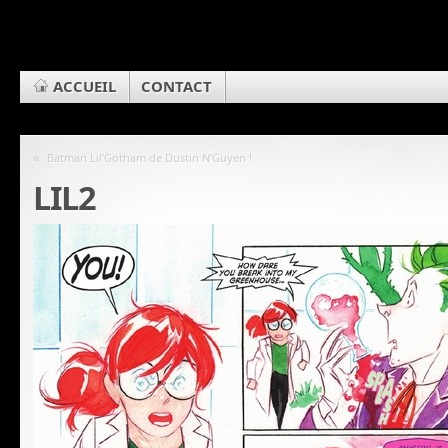
ACCUEIL
CONTACT
«
Batman Lil’Gotham de Dustin N’Guyen !
LIL2