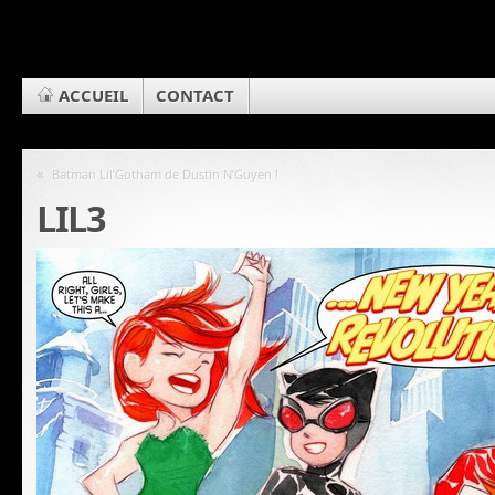
ACCUEIL
CONTACT
«
Batman Lil’Gotham de Dustin N’Guyen !
LIL3