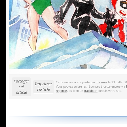
Partager
Cette entrée a été posté par
Thomas
le 23 juillet 
Imprimer
cet
Vous pouvez suivre les réponses à cette entrée via
l'article
réponse
, ou bien un
trackback
depuis votre site.
article