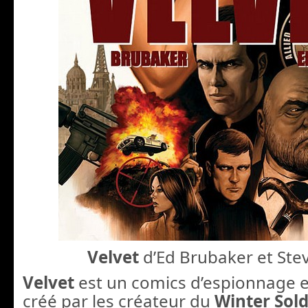
Velvet
d’Ed Brubaker et Ste
Velvet
est un comics d’espionnage e
créé par les créateur du
Winter Sold