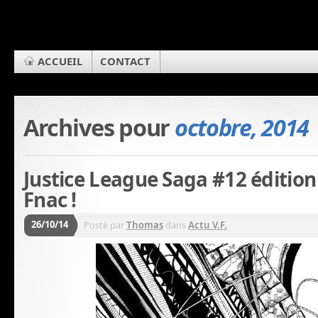
ACCUEIL
CONTACT
Archives pour
octobre, 2014
Justice League Saga #12 édition
Fnac !
26/10/14
Posté par
Thomas
dans
Actu V.F.