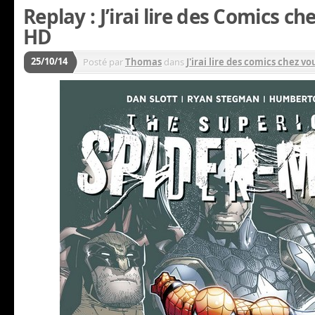
Replay : J’irai lire des Comics c
HD
25/10/14
Posté par
Thomas
dans
J'irai lire des comics chez vou