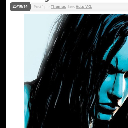
25/10/14
Posté par
Thomas
dans
Actu V.O.