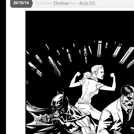
26/10/14
Posté par
Thomas
dans
Actu V.F.