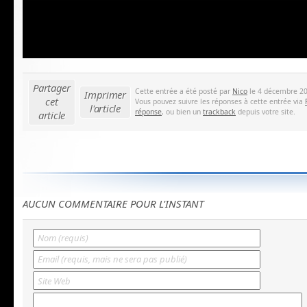
Partager
Cette entrée a été posté par
Nico
le 4 décembre 201
Imprimer
cet
Vous pouvez suivre les réponses à cette entrée via
l'article
réponse
, ou bien un
trackback
depuis votre site.
article
AUCUN COMMENTAIRE POUR L'INSTANT