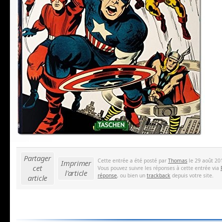
Partager
Cette entrée a été posté par
Thomas
le 29 août 201
Imprimer
cet
Vous pouvez suivre les réponses à cette entrée via
l'article
réponse
, ou bien un
trackback
depuis votre site.
article