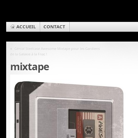
ACCUEIL
CONTACT
«
Génial Steelcase Awesome Mixtape pour les Gardiens
de la Galaxie à la Fnac !
mixtape