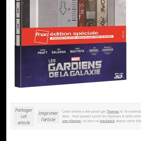
Partager
Cette entrée a été posté par
Thomas
le 18 novembr
Imprimer
cet
dans . Vous pouvez suivre les réponses à cette entr
l'article
une réponse
, ou bien un
trackback
depuis votre site
article