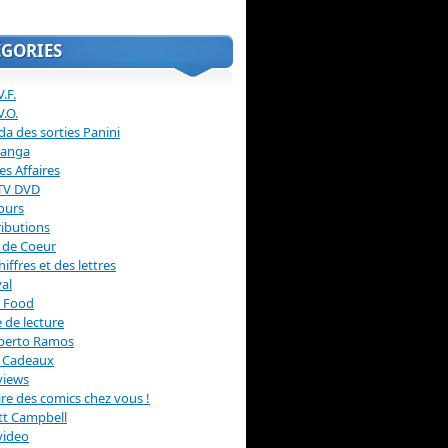
ÉGORIES
.F.
V.O.
a des sorties Panini
anga
s Affaires
 TV DVD
ours
ibutions
 de Coeur
hiffres et des lettres
val
 Food
 de lecture
erto Ramos
s Cadeaux
views
 lire des comics chez vous !
ott Campbell
video