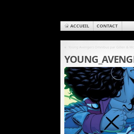
ACCUEIL
CONTACT
«
Young Avengers Omnibus par Gillen & Mc
YOUNG_AVENG