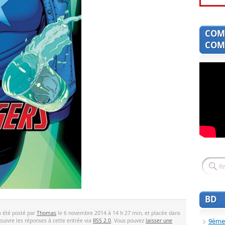
COM
COMI
BD
a été posté par
Thomas
le 6 novembre 2014 à 14 h 27 min, et placée dans
9ème
suivre les réponses à cette entrée via
RSS 2.0
. Vous pouvez
laisser une