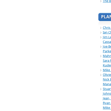
The B
PLA
Chris
Ian C
Jim L
Cassa
Joe B
Parke
Mahmu
Sara 
Kuder
Mike 
Olivi
Nick 
Mana
Stuar
Johns
Jean,
Ryan 
Mike