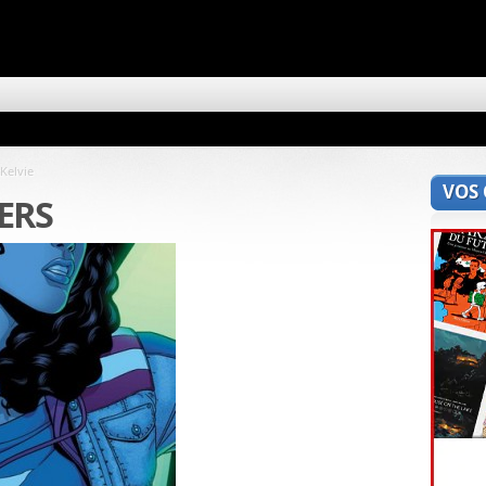
Kelvie
VOS
ERS