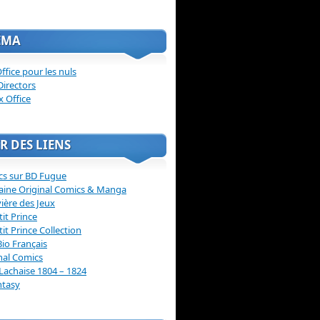
ÉMA
ffice pour les nuls
Directors
x Office
R DES LIENS
cs sur BD Fugue
aine Original Comics & Manga
vière des Jeux
tit Prince
tit Prince Collection
Bio Français
nal Comics
Lachaise 1804 – 1824
ntasy