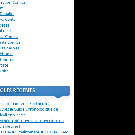
léction Comics
re
Debalfo
wo Cents
lassé
l-geek
nal Comics
asts Comics
its dérivés
chbooks
itations
tiste
u site
CLES RÉCENTS
récommander le Panthéon ?
vrez le Guide Chronologique de
evil en vidéo !
nthéon, découvrez la couverture de
ion librairie !
O COMICS maintenant sur INSTAGRAM