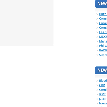
NEWS
Buzz
Comi
Comi
Comi
Les C
MDC
Mega
Phil 
RADI
Supe
NEWS
Bleed
CBR
Comi
ICV2
J. Sc
News