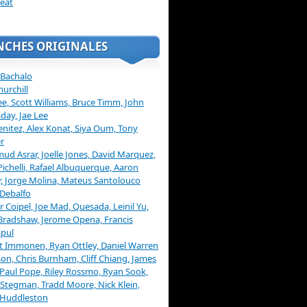
eat
NCHES ORIGINALES
 Bachalo
hurchill
ee, Scott Williams, Bruce Timm, John
day, Jae Lee
enitez, Alex Konat, Siya Oum, Tony
r
d Asrar, Joelle Jones, David Marquez,
Pichelli, Rafael Albuquerque, Aaron
, Jorge Molina, Mateus Santolouco
Debalfo
er Coipel, Joe Mad, Quesada, Leinil Yu,
Bradshaw, Jerome Opena, Francis
pul
t Immonen, Ryan Ottley, Daniel Warren
on, Chris Burnham, Cliff Chiang, James
 Paul Pope, Riley Rossmo, Ryan Sook,
Stegman, Tradd Moore, Nick Klein,
 Huddleston