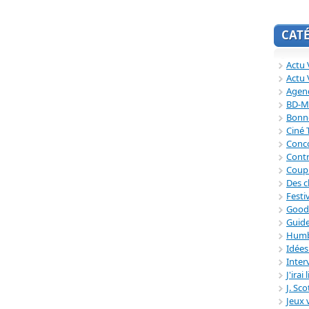
CAT
Actu V
Actu 
Agend
BD-M
Bonne
Ciné
Conc
Contr
Coup
Des c
Festi
Good
Guide
Humb
Idée
Inter
J'irai
J. Sc
Jeux 