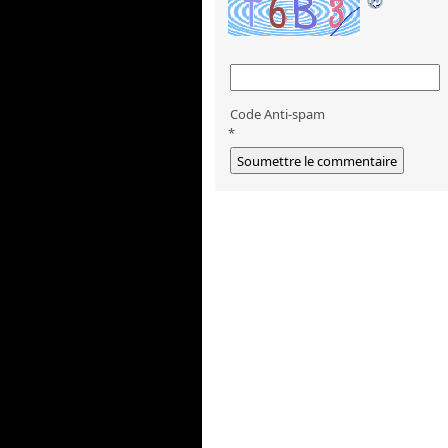
Code Anti-spam
*