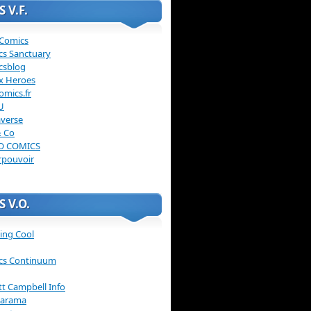
 V.F.
 Comics
cs Sanctuary
csblog
x Heroes
omics.fr
U
verse
& Co
O COMICS
rpouvoir
 V.O.
ing Cool
cs Continuum
ott Campbell Info
arama