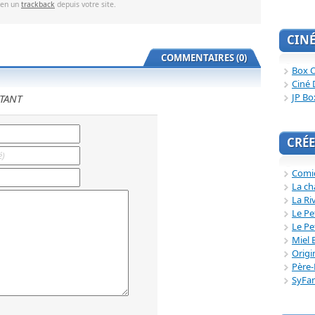
ien un
trackback
depuis votre site.
CIN
COMMENTAIRES (0)
Box O
Ciné 
JP Bo
TANT
CRÉE
Comi
La ch
La Ri
Le Pe
Le Pe
Miel 
Origi
Père-
SyFa