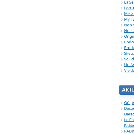
La Sé
Lectu
Mike 
My T
Non c
Nosta
Origi
Podc
Produ
Sket
Sollic
Un Ar
Vie d
ARTI
Où p
Décou
Dared
Le Pa
l’édit
RADI