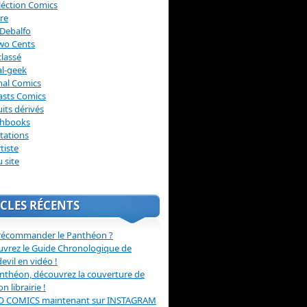
léction Comics
re
Debalfo
wo Cents
lassé
l-geek
nal Comics
asts Comics
its dérivés
chbooks
itations
tiste
u site
CLES RÉCENTS
récommander le Panthéon ?
vrez le Guide Chronologique de
evil en vidéo !
nthéon, découvrez la couverture de
ion librairie !
O COMICS maintenant sur INSTAGRAM