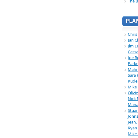
The B
PLA
Chris
Ian C
Jim L
Cassa
Joe B
Parke
Mahmu
Sara 
Kuder
Mike 
Olivi
Nick 
Mana
Stuar
Johns
Jean,
Ryan 
Mike