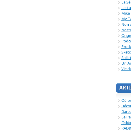
La Sé
Lectu
Mike 
My T
Non c
Nosta
Origi
Podc
Produ
Sket
Sollic
Un Ar
Vie d
ARTI
Où p
Décou
Dared
Le Pa
l’édit
RADI