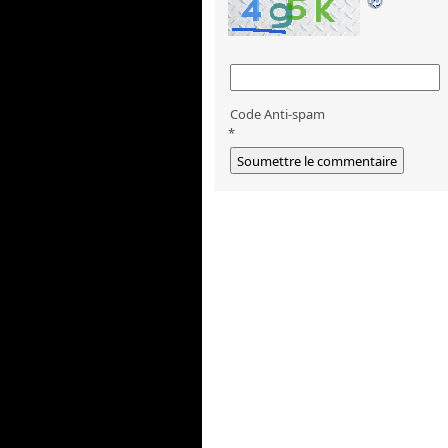
Code Anti-spam
*