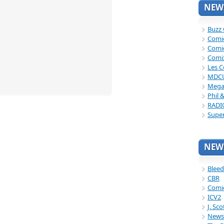
NEWS
Buzz
Comi
Comi
Comi
Les C
MDC
Mega
Phil 
RADI
Supe
NEWS
Bleed
CBR
Comi
ICV2
J. Sc
News