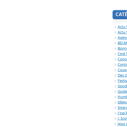
CAT
Actu V
Actu 
Agend
BD-M
Bonne
Ciné
Conc
Contr
Coup
Des c
Festi
Good
Guide
Humb
Idée
Inter
J'irai
J. Sc
Jeux 