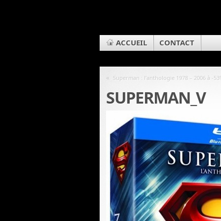
ACCUEIL
CONTACT
«
Superman : l’anthologie 1978 – 2006 à -5
SUPERMAN_V