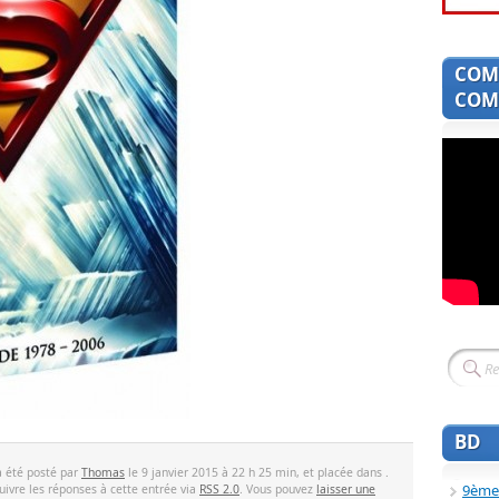
COM
COMI
BD
a été posté par
Thomas
le 9 janvier 2015 à 22 h 25 min, et placée dans .
9ème
uivre les réponses à cette entrée via
RSS 2.0
. Vous pouvez
laisser une