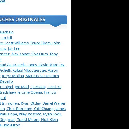
eat
NCHES ORIGINALES
 Bachalo
hurchill
ee, Scott Williams, Bruce Timm, John
day, Jae Lee
enitez, Alex Konat, Siya Oum, Tony
r
d Asrar, Joelle Jones, David Marquez,
Pichelli, Rafael Albuquerque, Aaron
, Jorge Molina, Mateus Santolouco
Debalfo
er Coipel, Joe Mad, Quesada, Leinil Yu,
Bradshaw, Jerome Opena, Francis
pul
t Immonen, Ryan Ottley, Daniel Warren
on, Chris Burnham, Cliff Chiang, James
 Paul Pope, Riley Rossmo, Ryan Sook,
Stegman, Tradd Moore, Nick Klein,
 Huddleston