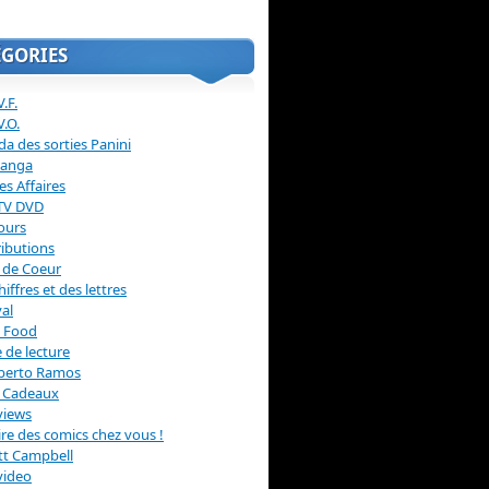
ÉGORIES
.F.
V.O.
a des sorties Panini
anga
s Affaires
 TV DVD
ours
ibutions
 de Coeur
hiffres et des lettres
val
 Food
 de lecture
erto Ramos
s Cadeaux
views
 lire des comics chez vous !
ott Campbell
video