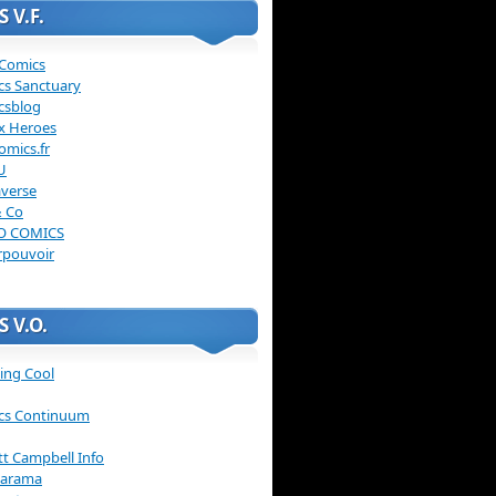
 V.F.
 Comics
cs Sanctuary
csblog
x Heroes
omics.fr
U
verse
& Co
O COMICS
rpouvoir
 V.O.
ing Cool
cs Continuum
ott Campbell Info
arama