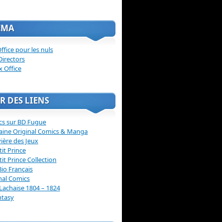
ÉMA
ffice pour les nuls
Directors
x Office
R DES LIENS
cs sur BD Fugue
aine Original Comics & Manga
vière des Jeux
tit Prince
tit Prince Collection
Bio Français
nal Comics
Lachaise 1804 – 1824
ntasy