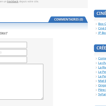
ien un
trackback
depuis votre site.
CIN
COMMENTAIRES (0)
Box O
Ciné 
JP Bo
TANT
CRÉE
Comi
La ch
La Ri
Le Pe
Le Pe
Miel 
Origi
Père-
SyFa