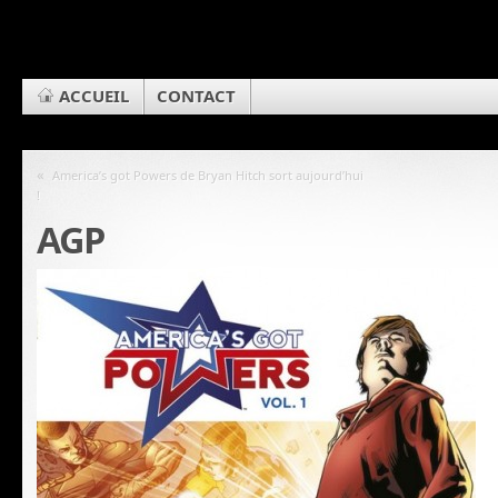
ACCUEIL
CONTACT
«
America’s got Powers de Bryan Hitch sort aujourd’hui
!
AGP