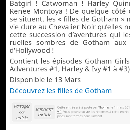
Batgirl ! Catwoman ! Harley Quin
Renee Montoya ! De quelque côté de
se situent, les « filles de Gotham »
vie dure au Chevalier Noir qu’elles n
cette succession d’aventures qui le
ruelles sombres de Gotham aux 
d’Hollywood !
Contient les épisodes Gotham Girls 
Adventures #1, Harley & Ivy #1 à #3)
Disponible le 13 Mars
Découvrez les filles de Gotham
Partager
Cette entrée a été posté par
Thomas
le 1 mars 201
Imprimer
cet
V.F.
. Vous pouvez suivre les réponses à cette entrée
l'article
pings sont fermés pour l'instant
article