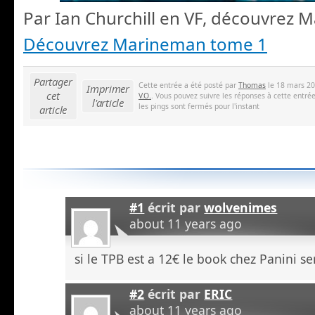
Par Ian Churchill en VF, découvrez 
Découvrez Marineman tome 1
Partager
Cette entrée a été posté par
Thomas
le 18 mars 20
Imprimer
cet
V.O.
. Vous pouvez suivre les réponses à cette entré
l'article
les pings sont fermés pour l'instant
article
#1
écrit par
wolvenimes
about 11 years ago
si le TPB est a 12€ le book chez Panini s
#2
écrit par
ERIC
about 11 years ago