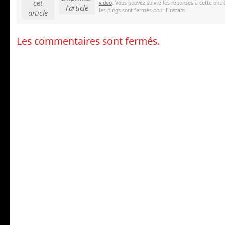
cet
video
. Vous pouvez suivre les réponses à cette entr
l'article
les pings sont fermés pour l'instant
article
Les commentaires sont fermés.