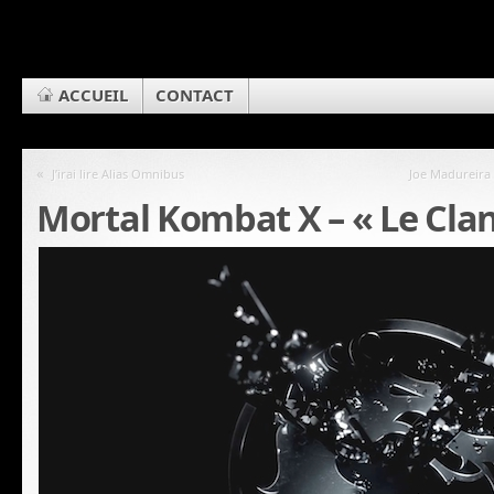
ACCUEIL
CONTACT
«
J’irai lire Alias Omnibus
Joe Madureira 
Mortal Kombat X – « Le Clan