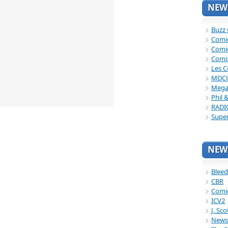
NEWS
Buzz
Comi
Comi
Comi
Les C
MDC
Mega
Phil 
RADI
Supe
NEWS
Bleed
CBR
Comi
ICV2
J. Sc
News