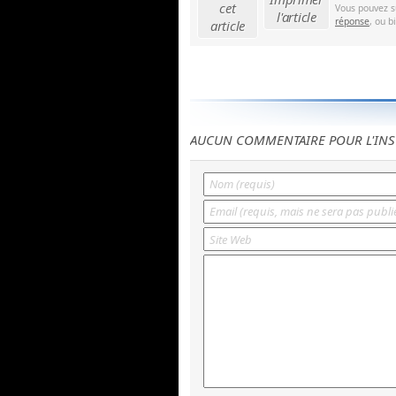
cet
Vous pouvez s
l'article
réponse
, ou b
article
AUCUN COMMENTAIRE POUR L'INS