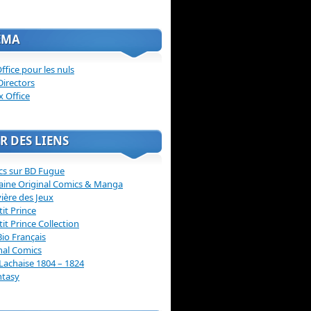
ÉMA
ffice pour les nuls
Directors
x Office
R DES LIENS
cs sur BD Fugue
aine Original Comics & Manga
vière des Jeux
tit Prince
tit Prince Collection
Bio Français
nal Comics
Lachaise 1804 – 1824
ntasy