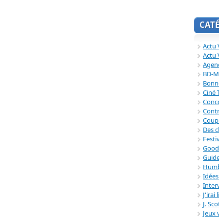
CAT
Actu V
Actu 
Agend
BD-M
Bonne
Ciné
Conc
Contr
Coup
Des c
Festi
Good
Guide
Humb
Idée
Inter
J'irai
J. Sc
Jeux 