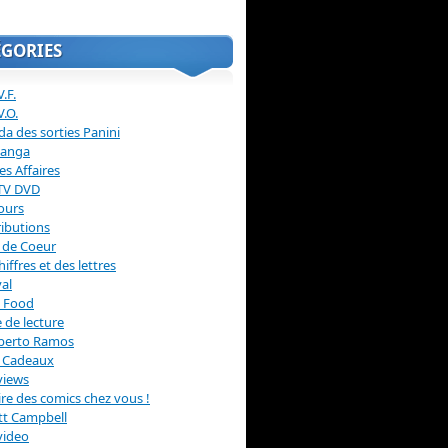
ÉGORIES
.F.
V.O.
a des sorties Panini
anga
s Affaires
 TV DVD
ours
ibutions
 de Coeur
hiffres et des lettres
val
 Food
 de lecture
erto Ramos
s Cadeaux
views
 lire des comics chez vous !
ott Campbell
video