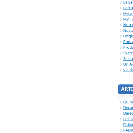
La Sé
Lectu
Mike 
My T
Non c
Nosta
Origi
Podc
Produ
Sket
Sollic
Un Ar
Vie d
ARTI
Où p
Décou
Dared
Le Pa
l’édit
RADI