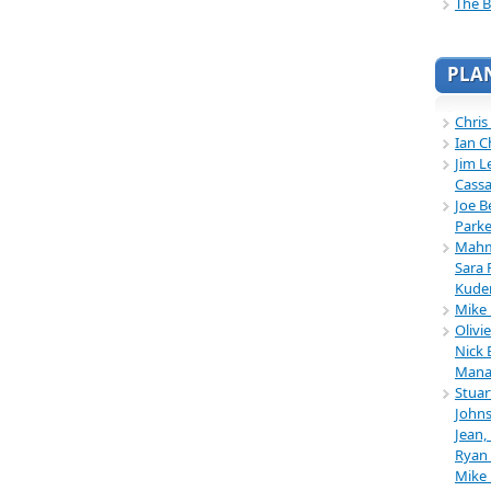
The B
PLA
Chris
Ian C
Jim L
Cassa
Joe B
Parke
Mahmu
Sara 
Kuder
Mike 
Olivi
Nick 
Mana
Stuar
Johns
Jean,
Ryan 
Mike