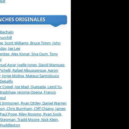
eat
NCHES ORIGINALES
 Bachalo
hurchill
ee, Scott Williams, Bruce Timm, John
day, Jae Lee
enitez, Alex Konat, Siya Oum, Tony
r
d Asrar, Joelle Jones, David Marquez,
Pichelli, Rafael Albuquerque, Aaron
, Jorge Molina, Mateus Santolouco
Debalfo
er Coipel, Joe Mad, Quesada, Leinil Yu,
Bradshaw, Jerome Opena, Francis
pul
t Immonen, Ryan Ottley, Daniel Warren
on, Chris Burnham, Cliff Chiang, James
 Paul Pope, Riley Rossmo, Ryan Sook,
Stegman, Tradd Moore, Nick Klein,
 Huddleston