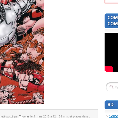
COM
COMI
BD
9ème
a été posté par
Thomas
le 5 mars 2015 à 12 h 59 min, et placée dans .