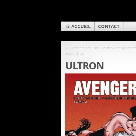
ACCUEIL
CONTACT
«
Avengers par Kurt Busiek & George Perez
aujourd’hui !
ULTRON