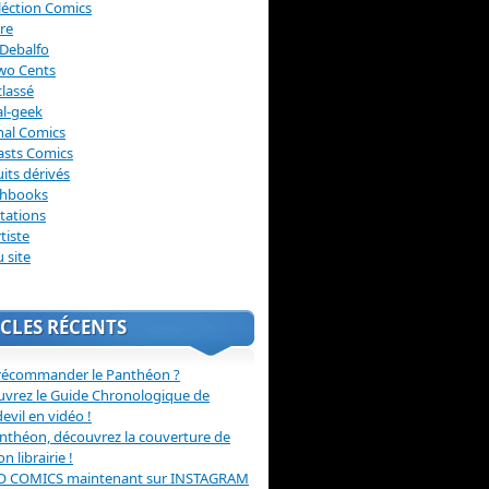
léction Comics
re
Debalfo
wo Cents
lassé
l-geek
nal Comics
asts Comics
its dérivés
chbooks
itations
tiste
u site
CLES RÉCENTS
récommander le Panthéon ?
vrez le Guide Chronologique de
evil en vidéo !
nthéon, découvrez la couverture de
ion librairie !
O COMICS maintenant sur INSTAGRAM