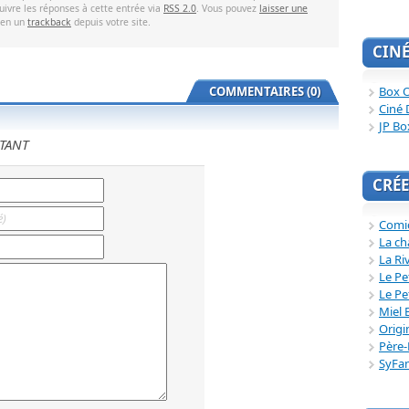
uivre les réponses à cette entrée via
RSS 2.0
. Vous pouvez
laisser une
ien un
trackback
depuis votre site.
CIN
Box O
COMMENTAIRES (0)
Ciné 
JP Bo
TANT
CRÉE
Comi
La ch
La Ri
Le Pe
Le Pe
Miel 
Origi
Père-
SyFa