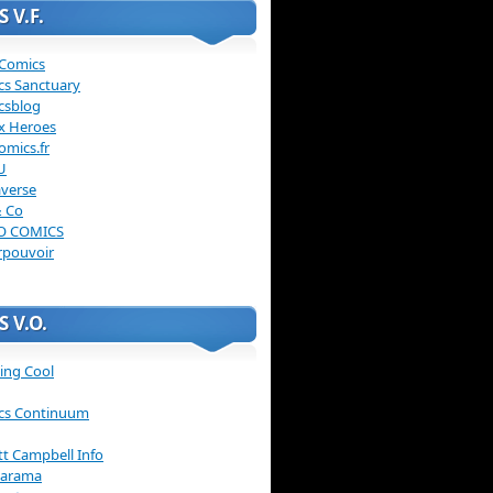
 V.F.
 Comics
cs Sanctuary
csblog
x Heroes
omics.fr
U
verse
& Co
O COMICS
rpouvoir
 V.O.
ing Cool
cs Continuum
ott Campbell Info
arama