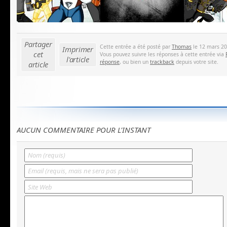
Partager
Cette entrée a été posté par
Thomas
le 12 mars 201
Imprimer
cet
Vous pouvez suivre les réponses à cette entrée via
l'article
réponse
, ou bien un
trackback
depuis votre site.
article
AUCUN COMMENTAIRE POUR L'INSTANT