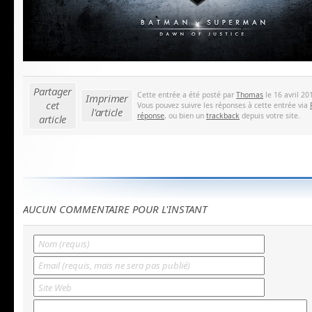
Partager
Cette entrée a été posté par
Thomas
le 16 avril 20
Imprimer
cet
Vous pouvez suivre les réponses à cette entrée via
l'article
réponse
, ou bien un
trackback
depuis votre site.
article
AUCUN COMMENTAIRE POUR L'INSTANT