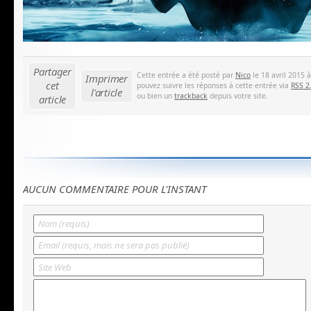
Partager
Cette entrée a été posté par
Nico
le 18 avril 2015 
Imprimer
cet
pouvez suivre les réponses à cette entrée via
RSS 2
l'article
ou bien un
trackback
depuis votre site.
article
AUCUN COMMENTAIRE POUR L'INSTANT