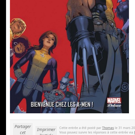
Partager
Cette entrée a été posté par
Thomas
le 31 mars 201
Imprimer
cet
Vous pouvez suivre les réponses à cette entrée via