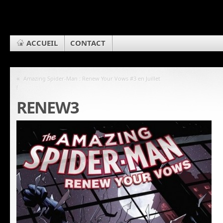
ACCUEIL
CONTACT
«
Amazing Spider-Man : Renew Your Vows #3 en Juillet
!
RENEW3