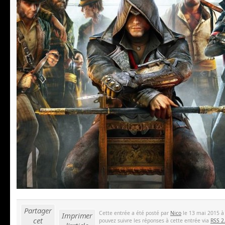
Partager
Cette entrée a été posté par
Nico
le 13 mai 2015 à 
Imprimer
cet
pouvez suivre les réponses à cette entrée via
RSS 2