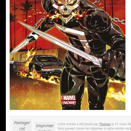
Partager
Cette entrée a été posté par
Thomas
le 31 mars 201
Imprimer
cet
Vous pouvez suivre les réponses à cette entrée via