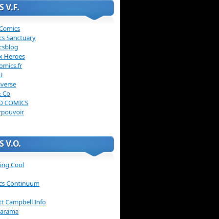
 V.F.
 Comics
cs Sanctuary
csblog
x Heroes
omics.fr
U
verse
& Co
O COMICS
rpouvoir
 V.O.
ing Cool
cs Continuum
ott Campbell Info
arama