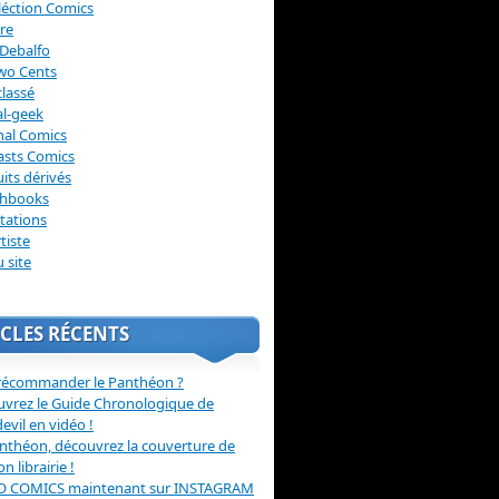
léction Comics
re
Debalfo
wo Cents
lassé
l-geek
nal Comics
asts Comics
its dérivés
chbooks
itations
tiste
u site
CLES RÉCENTS
récommander le Panthéon ?
vrez le Guide Chronologique de
evil en vidéo !
nthéon, découvrez la couverture de
ion librairie !
O COMICS maintenant sur INSTAGRAM