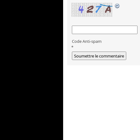
Code Anti-spam
*