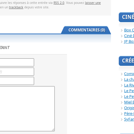
uivre les réponses à cette entrée via
RSS 2.0
. Vous pouvez
laisser une
ien un
trackback
depuis votre site.
CIN
Box O
COMMENTAIRES (0)
Ciné 
JP Bo
TANT
CRÉE
Comi
La ch
La Ri
Le Pe
Le Pe
Miel 
Origi
Père-
SyFa