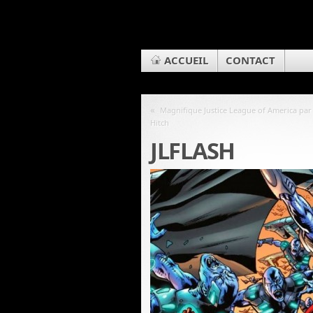
ACCUEIL
CONTACT
«
Magnifique Justice League of America par
Hitch
JLFLASH