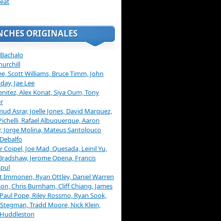
eat
NCHES ORIGINALES
 Bachalo
hurchill
ee, Scott Williams, Bruce Timm, John
day, Jae Lee
enitez, Alex Konat, Siya Oum, Tony
r
d Asrar, Joelle Jones, David Marquez,
Pichelli, Rafael Albuquerque, Aaron
, Jorge Molina, Mateus Santolouco
Debalfo
er Coipel, Joe Mad, Quesada, Leinil Yu,
Bradshaw, Jerome Opena, Francis
pul
t Immonen, Ryan Ottley, Daniel Warren
on, Chris Burnham, Cliff Chiang, James
 Paul Pope, Riley Rossmo, Ryan Sook,
Stegman, Tradd Moore, Nick Klein,
 Huddleston