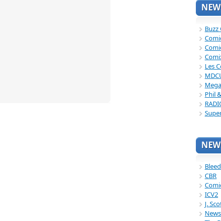
NEWS
Buzz
Comi
Comi
Comi
Les C
MDC
Mega
Phil 
RADI
Supe
NEWS
Bleed
CBR
Comi
ICV2
J. Sc
News