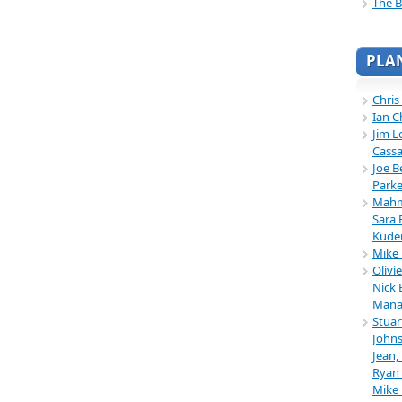
The B
PLA
Chris
Ian C
Jim L
Cassa
Joe B
Parke
Mahmu
Sara 
Kuder
Mike 
Olivi
Nick 
Mana
Stuar
Johns
Jean,
Ryan 
Mike