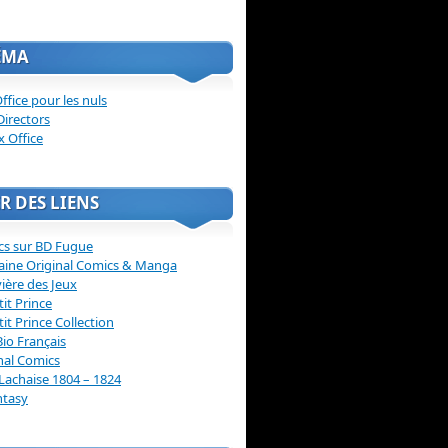
ÉMA
ffice pour les nuls
Directors
x Office
R DES LIENS
cs sur BD Fugue
aine Original Comics & Manga
vière des Jeux
tit Prince
tit Prince Collection
Bio Français
nal Comics
Lachaise 1804 – 1824
ntasy