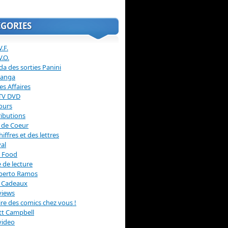
ÉGORIES
.F.
V.O.
a des sorties Panini
anga
s Affaires
 TV DVD
ours
ibutions
 de Coeur
hiffres et des lettres
val
 Food
 de lecture
erto Ramos
s Cadeaux
views
 lire des comics chez vous !
ott Campbell
video