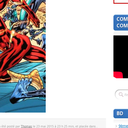
COM
COMI
BD
9ème
a été posté par
Thomas
le 23 mai 2015 à 23 h 25 min, et placée dans .