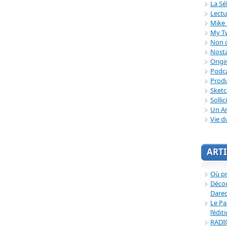
La Sé
Lectu
Mike 
My T
Non c
Nosta
Origi
Podc
Produ
Sket
Sollic
Un Ar
Vie d
ARTI
Où p
Décou
Dared
Le Pa
l’édit
RADI