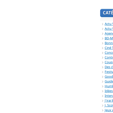
CAT
Actu V
Actu 
Agend
BD-M
Bonne
Ciné
Conc
Contr
Coup
Des c
Festi
Good
Guide
Humb
Idée
Inter
J'irai
J. Sc
Jeux 