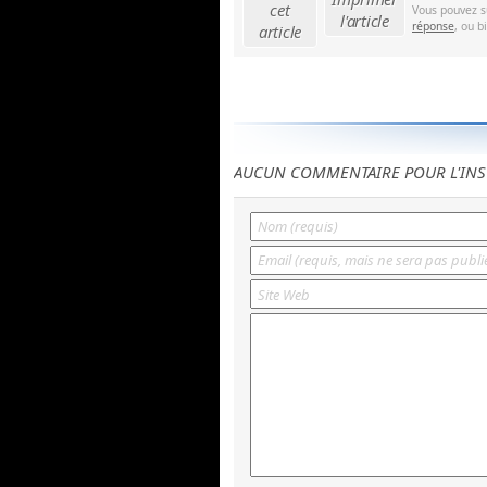
cet
Vous pouvez s
l'article
réponse
, ou b
article
AUCUN COMMENTAIRE POUR L'INS