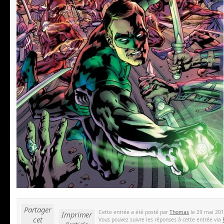
Partager
Cette entrée a été posté par
Thomas
le 29 mai 2015
Imprimer
cet
Vous pouvez suivre les réponses à cette entrée via