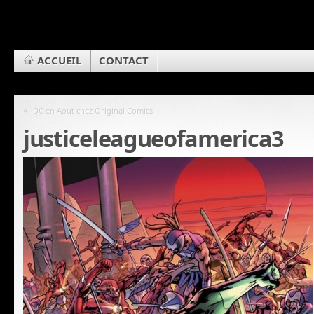
ACCUEIL
CONTACT
«
DC en Aout chez Original Comics
justiceleagueofamerica3