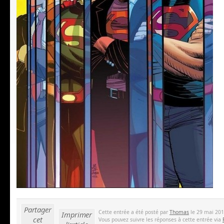
Partager
Cette entrée a été posté par
Thomas
le 29 mai 2015
Imprimer
cet
Vous pouvez suivre les réponses à cette entrée via