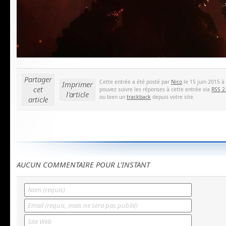
Partager
Cette entrée a été posté par
Nico
le 15 juin 2015 à
Imprimer
cet
pouvez suivre les réponses à cette entrée via
RSS 2
l'article
ou bien un
trackback
depuis votre site.
article
AUCUN COMMENTAIRE POUR L'INSTANT