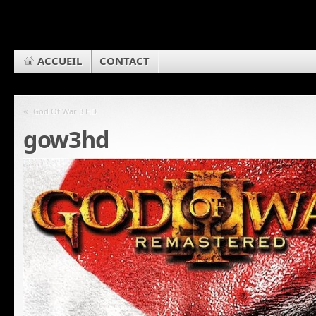
ACCUEIL
CONTACT
«
God Of War 3 HD
gow3hd