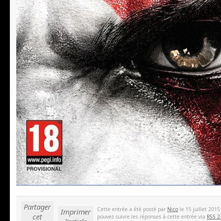
Partager
Cette entrée a été posté par
Nico
le 15 juillet 2015
Imprimer
cet
pouvez suivre les réponses à cette entrée via
RSS 2