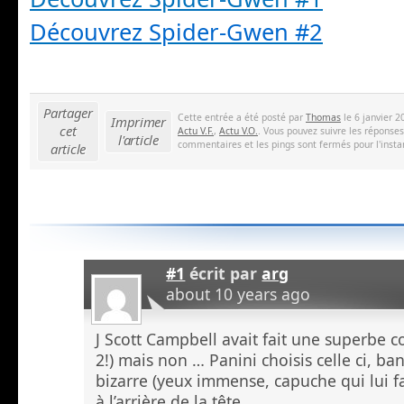
Découvrez Spider-Gwen #2
Partager
Cette entrée a été posté par
Thomas
le 6 janvier 2
Imprimer
cet
Actu V.F.
,
Actu V.O.
. Vous pouvez suivre les réponses
l'article
commentaires et les pings sont fermés pour l'insta
article
#1
écrit par
arg
about 10 years ago
J Scott Campbell avait fait une superbe 
2!) mais non … Panini choisis celle ci, b
bizarre (yeux immense, capuche qui lui 
à l’arrière de la tête.