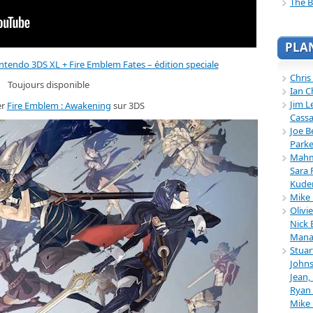
The B
PLA
tendo 3DS XL + Fire Emblem Fates – édition speciale
Chris
Toujours disponible
Ian C
Jim L
er
Fire Emblem : Awakening
sur 3DS
Cassa
Joe B
Parke
Mahmu
Sara 
Kuder
Mike 
Olivi
Nick 
Mana
Stuar
Johns
Jean,
Ryan 
Mike