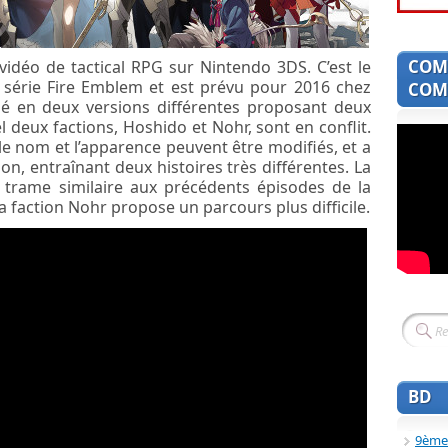
COM
vidéo de tactical RPG sur Nintendo 3DS. C’est le
a série Fire Emblem et est prévu pour 2016 chez
COMI
sé en deux versions différentes proposant deux
l deux factions, Hoshido et Nohr, sont en conflit.
e nom et l’apparence peuvent être modifiés, et a
tion, entraînant deux histoires très différentes. La
trame similaire aux précédents épisodes de la
a faction Nohr propose un parcours plus difficile.
BD
9ème