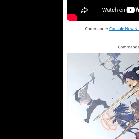
Commander
Console New Nin
Command