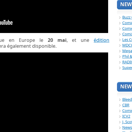
NEWS
Buzz
Comi
Comi
Comi
Les C
que en Europe le
20 mai
, et une
édition
MDC
era également disponible.
Mega
Phil 
RADI
Supe
NEWS
Bleed
CBR
Comi
ICV2
J. Sc
News