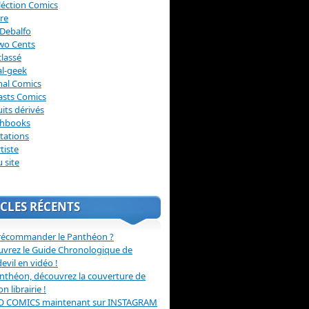
léction Comics
re
Debalfo
wo Cents
lassé
l-geek
nal Comics
asts Comics
its dérivés
chbooks
itations
tiste
u site
CLES RÉCENTS
récommander le Panthéon ?
vrez le Guide Chronologique de
evil en vidéo !
nthéon, découvrez la couverture de
ion librairie !
O COMICS maintenant sur INSTAGRAM