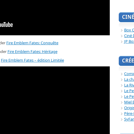
CIN
Box O
Ciné 
JP Bo
der
Fire Emblem Fates: Conquête
der
Fire Emblem Fates: Héritage
CRÉE
r
Fire Emblem Fates – édition Limitée
Comi
La ch
La Ri
Le Pe
Le Pe
Miel 
Origi
Père-
SyFa