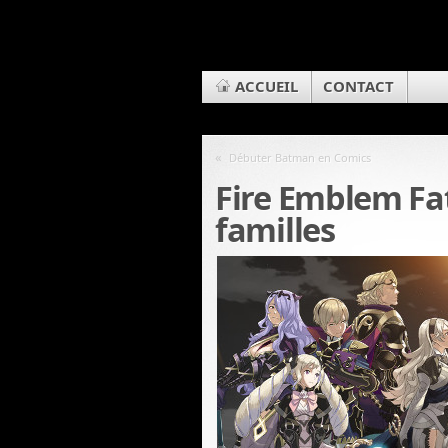
ACCUEIL
CONTACT
«
Débuter Batman en Comics
Fire Emblem Fat
familles