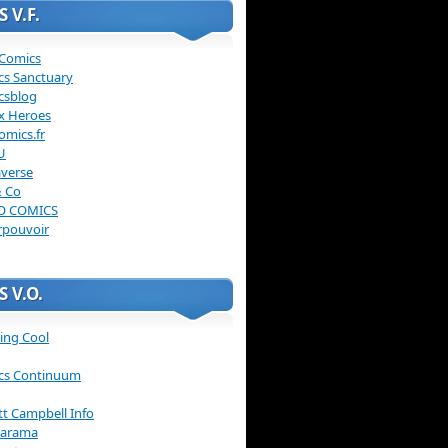
 V.F.
 Comics
cs Sanctuary
csblog
x Heroes
omics.fr
U
verse
& Co
O COMICS
rpouvoir
 V.O.
ing Cool
cs Continuum
ott Campbell Info
arama