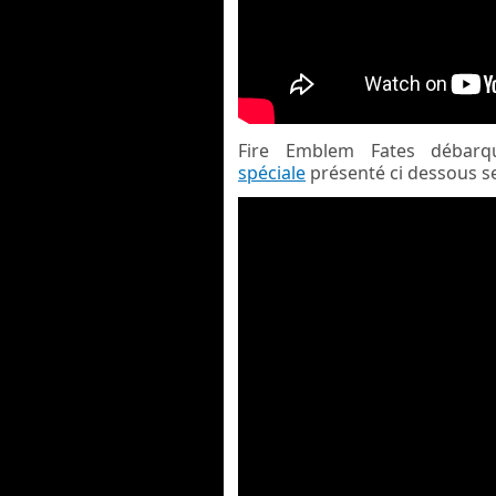
Fire Emblem Fates débar
spéciale
présenté ci dessous s