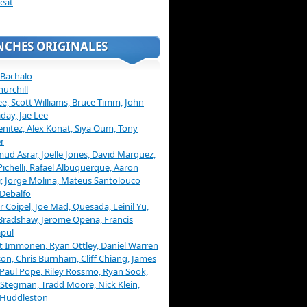
eat
NCHES ORIGINALES
 Bachalo
hurchill
ee, Scott Williams, Bruce Timm, John
day, Jae Lee
enitez, Alex Konat, Siya Oum, Tony
r
d Asrar, Joelle Jones, David Marquez,
Pichelli, Rafael Albuquerque, Aaron
, Jorge Molina, Mateus Santolouco
Debalfo
er Coipel, Joe Mad, Quesada, Leinil Yu,
Bradshaw, Jerome Opena, Francis
pul
t Immonen, Ryan Ottley, Daniel Warren
on, Chris Burnham, Cliff Chiang, James
 Paul Pope, Riley Rossmo, Ryan Sook,
Stegman, Tradd Moore, Nick Klein,
 Huddleston