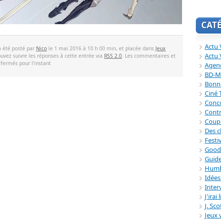
CAT
Actu V
a été posté par
Nico
le 1 mai 2016 à 10 h 00 min, et placée dans
Jeux
Actu 
ouvez suivre les réponses à cette entrée via
RSS 2.0
. Les commentaires et
 fermés pour l'instant
Agend
BD-M
Bonne
Ciné
Conc
Contr
Coup
Des c
Festi
Good
Guide
Humb
Idée
Inter
J'irai
J. Sc
Jeux 