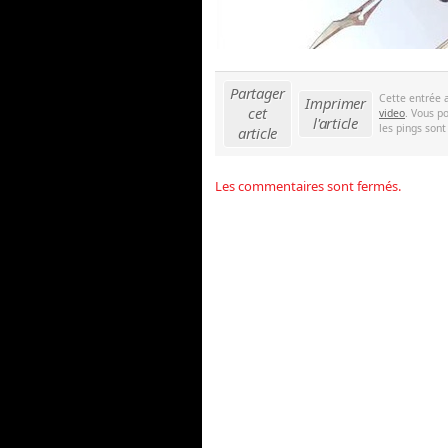
Partager
Cette entrée 
Imprimer
cet
video
. Vous p
l'article
les pings sont
article
Les commentaires sont fermés.