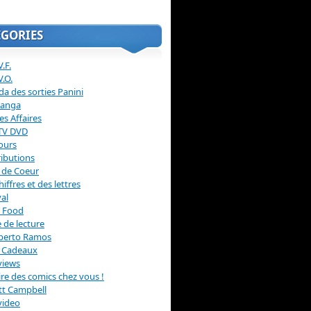
ÉGORIES
.F.
V.O.
a des sorties Panini
anga
s Affaires
 TV DVD
ours
ibutions
 de Coeur
hiffres et des lettres
val
 Food
 de lecture
erto Ramos
s Cadeaux
views
 lire des comics chez vous !
ott Campbell
video