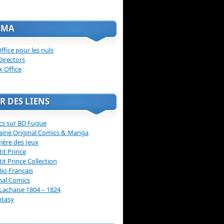
ÉMA
ffice pour les nuls
Directors
x Office
R DES LIENS
cs sur BD Fugue
aine Original Comics & Manga
vière des Jeux
tit Prince
tit Prince Collection
Bio Français
nal Comics
Lachaise 1804 – 1824
ntasy