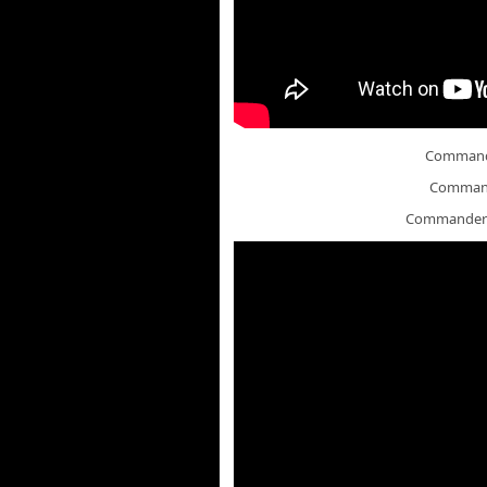
Comman
Comman
Commande