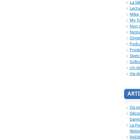
La Sé
Lectu
Mike 
My T
Non c
Nosta
Origi
Podc
Produ
Sket
Sollic
Un Ar
Vie d
ARTI
Où p
Décou
Dared
Le Pa
l’édit
RADI