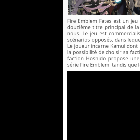
Fire Emblem Fates est un jeu 
douzième titre principal de l
nous.
Le jeu est commerciali
scénarios opposés,
dans leque
Le joueur incarne Kamui dont l
la possibilité de choisir sa fac
faction Hoshido propose une 
série Fire Emblem, tandis que l