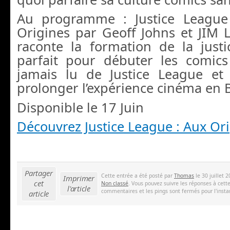
Au programme : Justice Leagu
Origines par Geoff Johns et JIM L
raconte la formation de la justi
parfait pour débuter les comics
jamais lu de Justice League et
prolonger l’expérience cinéma en 
Disponible le 17 Juin
Découvrez Justice League : Aux Or
Partager
Cette entrée a été posté par
Thomas
le 30 juillet 
Imprimer
cet
Non classé
. Vous pouvez suivre les réponses à cett
l'article
commentaires et les pings sont fermés pour l'insta
article