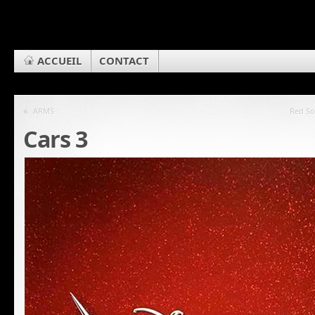
ACCUEIL
CONTACT
«
ARMS
Red So
Cars 3