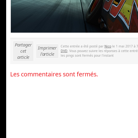
Partager
Cette entrée a été posté par
Nico
le 1 mai 2017 à 7
Imprimer
cet
DVD
. Vous pouvez suivre les réponses à cette entr
l'article
les pings sont fermés pour l'instant
article
Les commentaires sont fermés.