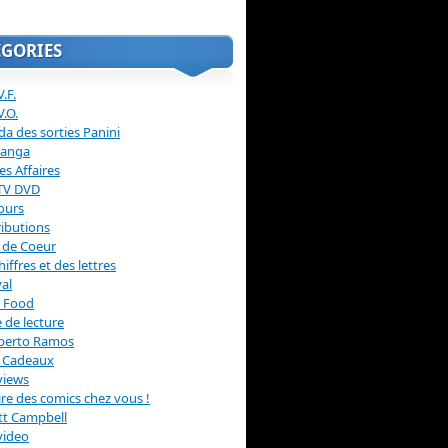
ÉGORIES
.F.
V.O.
a des sorties Panini
anga
s Affaires
 TV DVD
ours
ibutions
 de Coeur
hiffres et des lettres
val
 Food
 de lecture
erto Ramos
s Cadeaux
views
 lire des comics chez vous !
ott Campbell
video