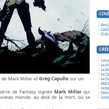
CIN
Box O
Ciné 
JP Bo
CRÉE
Comi
La ch
La Ri
Le Pe
N
de Mark Millar et
Greg Capullo
sur un
Le Pe
Miel 
Origi
 série de Fantasy signée
Mark Millar
qui
Père-
ouveau monde, au delà de la mort, où se
SyFa