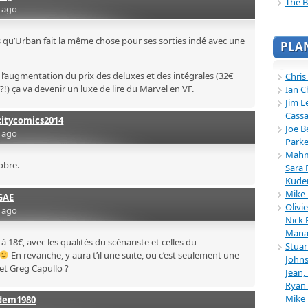
The B
s ago
s qu’Urban fait la même chose pour ses sorties indé avec une
PLA
 l’augmentation du prix des deluxes et des intégrales (32€
Chris
) ça va devenir un luxe de lire du Marvel en VF.
Ian C
Jim L
Cassa
citycomics2014
Joe B
s ago
Parke
Mahmu
obre.
Sara 
Kuder
Mike 
GAE
Olivi
s ago
Nick 
Mana
 18€, avec les qualités du scénariste et celles du
Stuar
En revanche, y aura t’il une suite, ou c’est seulement une
Johns
et Greg Capullo ?
Jean,
Ryan 
Mike
dem1980