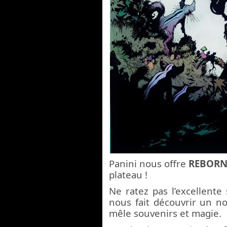
Panini nous offre
REBOR
plateau !
Ne ratez pas l’excellente
nous fait découvrir un n
mêle souvenirs et magie.