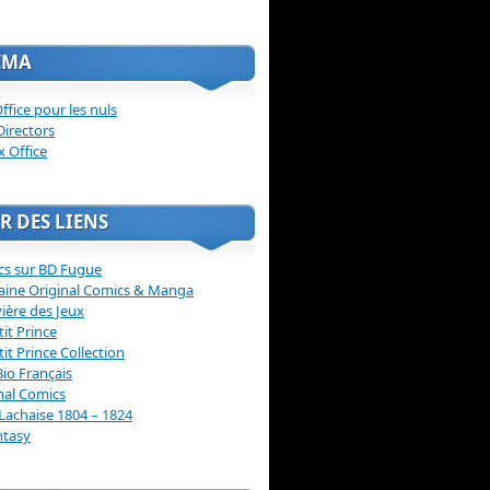
ÉMA
ffice pour les nuls
Directors
x Office
R DES LIENS
cs sur BD Fugue
aine Original Comics & Manga
vière des Jeux
tit Prince
tit Prince Collection
Bio Français
nal Comics
Lachaise 1804 – 1824
ntasy