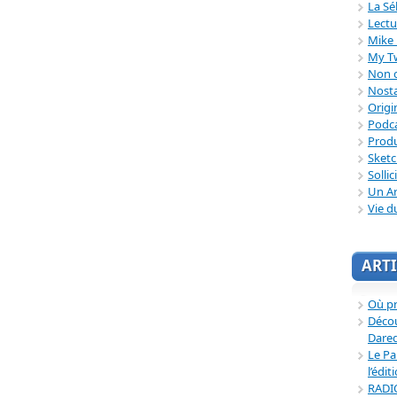
La Sé
Lectu
Mike 
My T
Non c
Nosta
Origi
Podc
Produ
Sket
Sollic
Un Ar
Vie d
ARTI
Où p
Décou
Dared
Le Pa
l’édit
RADI