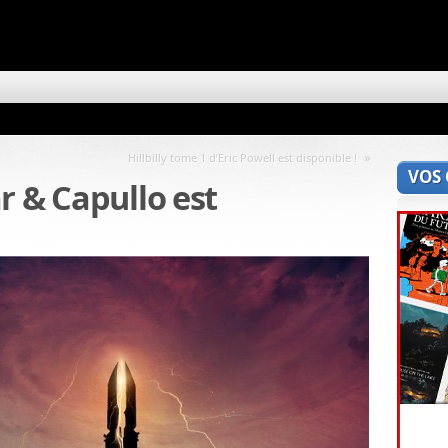
»
Hillbilly tome 1 d’Eric Powell est disponible !
VOS
r & Capullo est