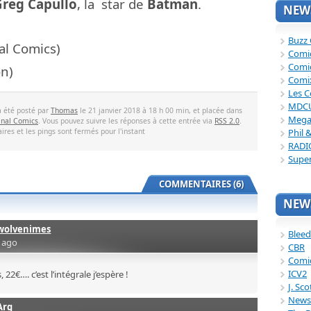
Greg Capullo
, la star de
Batman
.
NEWS
Buzz
al Comics)
Comi
Comi
n)
Comi
Les C
MDC
a été posté par
Thomas
le 21 janvier 2018 à 18 h 00 min, et placée dans
Mega
inal Comics
. Vous pouvez suivre les réponses à cette entrée via
RSS 2.0
.
res et les pings sont fermés pour l'instant
Phil 
RADI
Supe
COMMENTAIRES (6)
NEWS
wolvenimes
Bleed
s ago
CBR
Comi
ICV2
 22€…. c’est l’intégrale j’espère !
J. Sc
News
Arg