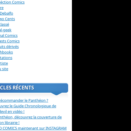
léction Comics
re
Debalfo
wo Cents
lassé
l-geek
nal Comics
asts Comics
its dérivés
chbooks
itations
tiste
u site
CLES RÉCENTS
récommander le Panthéon ?
vrez le Guide Chronologique de
evil en vidéo !
nthéon, découvrez la couverture de
ion librairie !
O COMICS maintenant sur INSTAGRAM