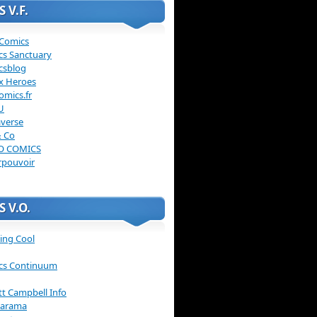
 V.F.
 Comics
cs Sanctuary
csblog
x Heroes
omics.fr
U
verse
& Co
O COMICS
rpouvoir
 V.O.
ing Cool
cs Continuum
ott Campbell Info
arama