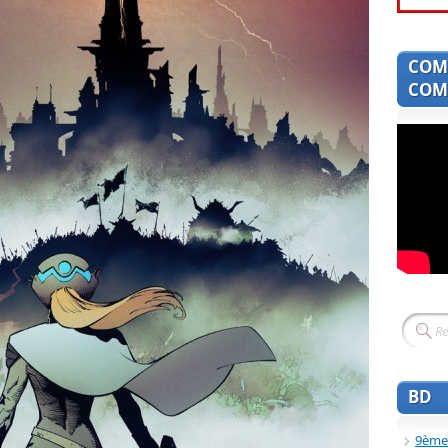
COM
COMI
BD
9ème