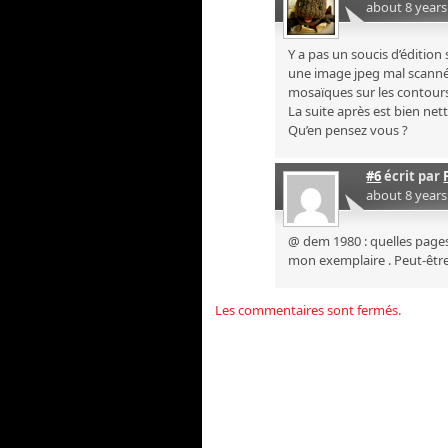
about 8 year
Y a pas un soucis d’édition
une image jpeg mal scanné
mosaïques sur les contour
La suite après est bien nett
Qu’en pensez vous ?
#6
écrit par
about 8 year
@ dem 1980 : quelles pages 
mon exemplaire . Peut-être
Les commentaires sont fermés.