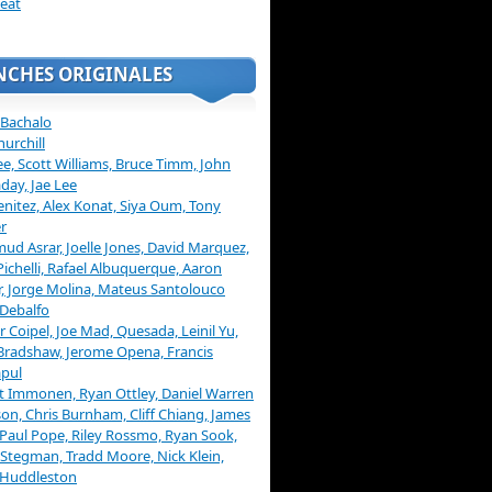
eat
NCHES ORIGINALES
 Bachalo
hurchill
ee, Scott Williams, Bruce Timm, John
day, Jae Lee
enitez, Alex Konat, Siya Oum, Tony
r
d Asrar, Joelle Jones, David Marquez,
Pichelli, Rafael Albuquerque, Aaron
, Jorge Molina, Mateus Santolouco
Debalfo
er Coipel, Joe Mad, Quesada, Leinil Yu,
Bradshaw, Jerome Opena, Francis
pul
t Immonen, Ryan Ottley, Daniel Warren
on, Chris Burnham, Cliff Chiang, James
 Paul Pope, Riley Rossmo, Ryan Sook,
Stegman, Tradd Moore, Nick Klein,
 Huddleston