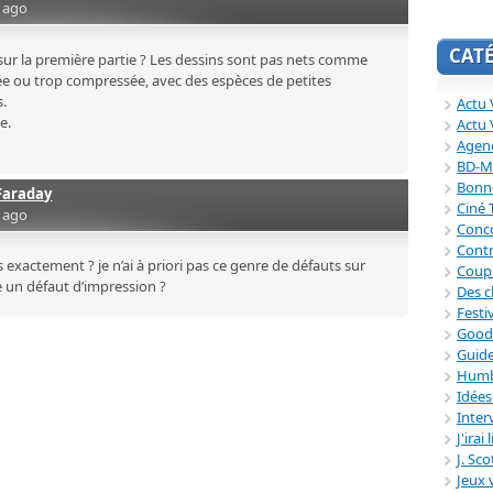
s ago
CAT
 sur la première partie ? Les dessins sont pas nets comme
e ou trop compressée, avec des espèces de petites
s.
Actu V
e.
Actu 
Agend
BD-M
Bonne
Faraday
Ciné
s ago
Conc
Contr
exactement ? je n’ai à priori pas ce genre de défauts sur
Coup
 un défaut d’impression ?
Des c
Festi
Good
Guide
Humb
Idée
Inter
J'irai
J. Sc
Jeux 