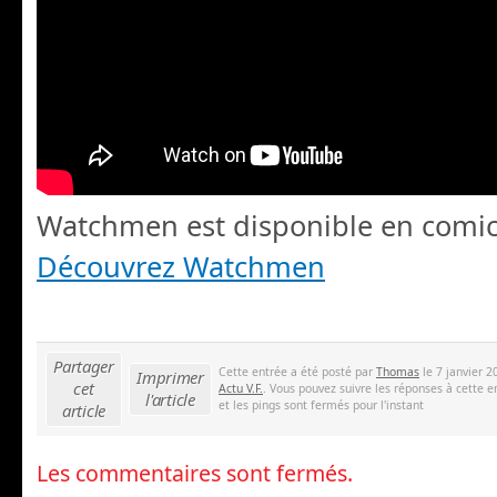
Watchmen est disponible en comi
Découvrez Watchmen
Partager
Cette entrée a été posté par
Thomas
le 7 janvier 2
Imprimer
cet
Actu V.F.
. Vous pouvez suivre les réponses à cette e
l'article
et les pings sont fermés pour l'instant
article
Les commentaires sont fermés.