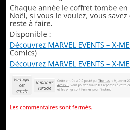
Chaque année le coffret tombe en
Noël, si vous le voulez, vous savez 
reste à faire.
Disponible :
Découvrez MARVEL EVENTS – X-M
Comics)
Découvrez MARVEL EVENTS – X-M
Partager
Cette entrée a été posté par
Thomas
le 9 janvier 2
Imprimer
cet
Actu V.F.
. Vous pouvez suivre les réponses à cette e
l'article
et les pings sont fermés pour l'instant
article
Les commentaires sont fermés.