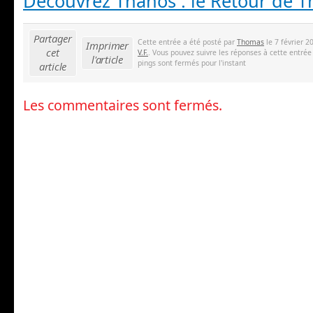
Découvrez Thanos : le Retour de 
Partager
Cette entrée a été posté par
Thomas
le 7 février 2
Imprimer
cet
V.F.
. Vous pouvez suivre les réponses à cette entrée
l'article
pings sont fermés pour l'instant
article
Les commentaires sont fermés.