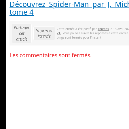
Découvrez Spider-Man par J. Mich
tome 4
Partager
Cette entrée a été posté par
Thomas
le 13 avril 20
Imprimer
cet
V.F.
. Vous pouvez suivre les réponses à cette entrée
l'article
pings sont fermés pour l'instant
article
Les commentaires sont fermés.